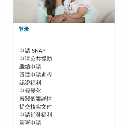
登录
申請 SNAP
申请公共援助
繼續申請
跟蹤申請進程
認證福利
申報變化
審閲個案詳情
提交核实文件
申請補發福利
簽署申請