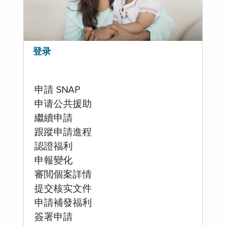
登录
申請 SNAP
申请公共援助
繼續申請
跟蹤申請進程
認證福利
申報變化
審閲個案詳情
提交核实文件
申請補發福利
簽署申請