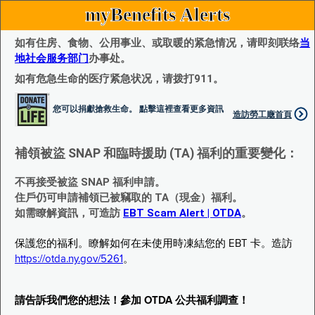
myBenefits Alerts
如有住房、食物、公用事业、或取暖的紧急情况，请即刻联络
当
地社会服务部门
办事处。
如有危急生命的医疗紧急状况，请拨打911。
您可以捐獻搶救生命。 點擊這裡查看更多資訊
造訪勞工廰首頁
補領被盜 SNAP 和臨時援助 (TA) 福利的重要變化：
不再接受被盜 SNAP 福利申請。
住戶仍可申請補領已被竊取的 TA（現金）福利。
如需瞭解資訊，可造訪
EBT Scam Alert | OTDA
。
保護您的福利。瞭解如何在未使用時凍結您的 EBT 卡。造訪
https://otda.ny.gov/5261
。
請告訴我們您的想法！參加 OTDA 公共福利調查！