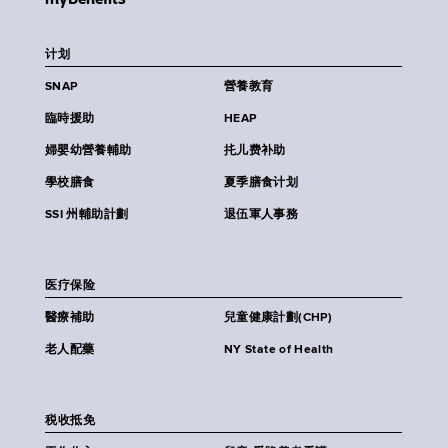
计划
SNAP
營養教育
臨時援助
HEAP
婦嬰幼營養輔助
扥儿费补助
學校膳食
夏季膳食计划
SSI 州輔助計劃
退伍軍人事務
医疗保险
醫療補助
兒童健康計劃(CHP)
老人配藥
NY State of Health
税收抵免