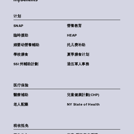
计划
SNAP
營養教育
臨時援助
HEAP
婦嬰幼營養輔助
扥儿费补助
學校膳食
夏季膳食计划
SSI 州輔助計劃
退伍軍人事務
医疗保险
醫療補助
兒童健康計劃(CHP)
老人配藥
NY State of Health
税收抵免