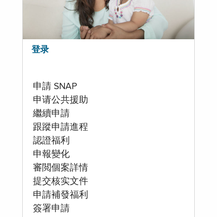
登录
申請 SNAP
申请公共援助
繼續申請
跟蹤申請進程
認證福利
申報變化
審閲個案詳情
提交核实文件
申請補發福利
簽署申請