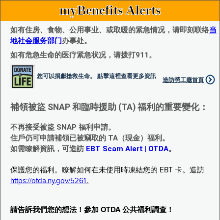
myBenefits Alerts
如有住房、食物、公用事业、或取暖的紧急情况，请即刻联络
当
地社会服务部门
办事处。
如有危急生命的医疗紧急状况，请拨打911。
您可以捐獻搶救生命。 點擊這裡查看更多資訊
造訪勞工廰首頁
補領被盜 SNAP 和臨時援助 (TA) 福利的重要變化：
不再接受被盜 SNAP 福利申請。
住戶仍可申請補領已被竊取的 TA（現金）福利。
如需瞭解資訊，可造訪
EBT Scam Alert | OTDA
。
保護您的福利。瞭解如何在未使用時凍結您的 EBT 卡。造訪
https://otda.ny.gov/5261
。
請告訴我們您的想法！參加 OTDA 公共福利調查！