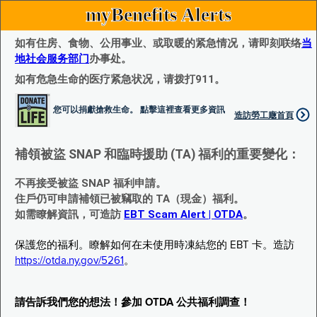
myBenefits Alerts
如有住房、食物、公用事业、或取暖的紧急情况，请即刻联络
当
地社会服务部门
办事处。
如有危急生命的医疗紧急状况，请拨打911。
您可以捐獻搶救生命。 點擊這裡查看更多資訊
造訪勞工廰首頁
補領被盜 SNAP 和臨時援助 (TA) 福利的重要變化：
不再接受被盜 SNAP 福利申請。
住戶仍可申請補領已被竊取的 TA（現金）福利。
如需瞭解資訊，可造訪
EBT Scam Alert | OTDA
。
保護您的福利。瞭解如何在未使用時凍結您的 EBT 卡。造訪
https://otda.ny.gov/5261
。
請告訴我們您的想法！參加 OTDA 公共福利調查！