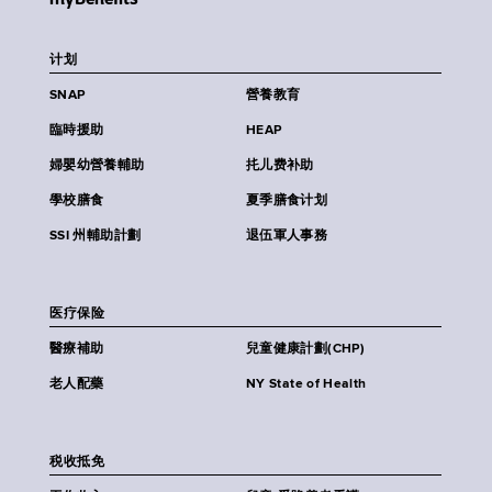
计划
SNAP
營養教育
臨時援助
HEAP
婦嬰幼營養輔助
扥儿费补助
學校膳食
夏季膳食计划
SSI 州輔助計劃
退伍軍人事務
医疗保险
醫療補助
兒童健康計劃(CHP)
老人配藥
NY State of Health
税收抵免