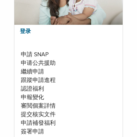
登录
申請 SNAP
申请公共援助
繼續申請
跟蹤申請進程
認證福利
申報變化
審閲個案詳情
提交核实文件
申請補發福利
簽署申請