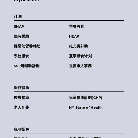
计划
SNAP
營養教育
臨時援助
HEAP
婦嬰幼營養輔助
扥儿费补助
學校膳食
夏季膳食计划
SSI 州輔助計劃
退伍軍人事務
医疗保险
醫療補助
兒童健康計劃(CHP)
老人配藥
NY State of Health
税收抵免