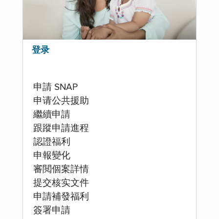
登录
申請 SNAP
申请公共援助
繼續申請
跟蹤申請進程
認證福利
申報變化
審閲個案詳情
提交核实文件
申請補發福利
簽署申請