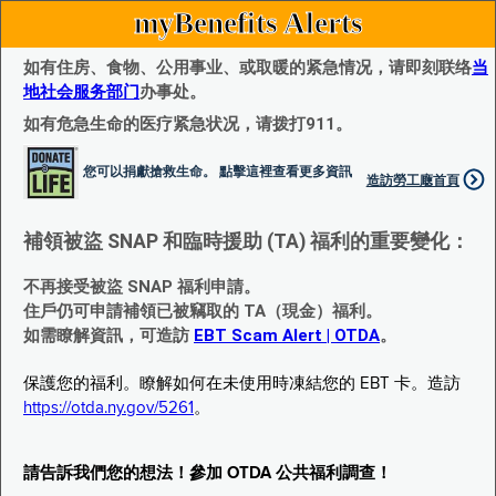
myBenefits Alerts
如有住房、食物、公用事业、或取暖的紧急情况，请即刻联络
当
地社会服务部门
办事处。
如有危急生命的医疗紧急状况，请拨打911。
您可以捐獻搶救生命。 點擊這裡查看更多資訊
造訪勞工廰首頁
補領被盜 SNAP 和臨時援助 (TA) 福利的重要變化：
不再接受被盜 SNAP 福利申請。
住戶仍可申請補領已被竊取的 TA（現金）福利。
如需瞭解資訊，可造訪
EBT Scam Alert | OTDA
。
保護您的福利。瞭解如何在未使用時凍結您的 EBT 卡。造訪
https://otda.ny.gov/5261
。
請告訴我們您的想法！參加 OTDA 公共福利調查！