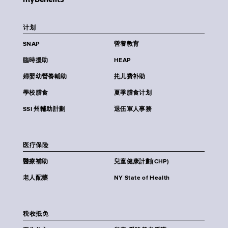
计划
SNAP
營養教育
臨時援助
HEAP
婦嬰幼營養輔助
扥儿费补助
學校膳食
夏季膳食计划
SSI 州輔助計劃
退伍軍人事務
医疗保险
醫療補助
兒童健康計劃(CHP)
老人配藥
NY State of Health
税收抵免