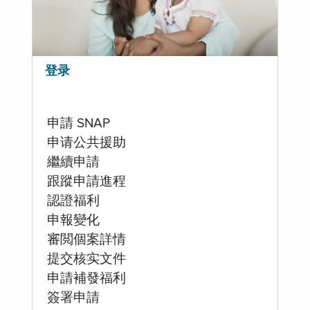
登录
申請 SNAP
申请公共援助
繼續申請
跟蹤申請進程
認證福利
申報變化
審閲個案詳情
提交核实文件
申請補發福利
簽署申請