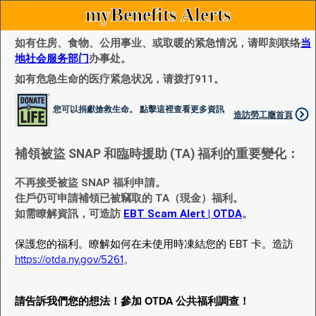
myBenefits Alerts
如有住房、食物、公用事业、或取暖的紧急情况，请即刻联络
当
地社会服务部门
办事处。
如有危急生命的医疗紧急状况，请拨打911。
您可以捐獻搶救生命。 點擊這裡查看更多資訊
造訪勞工廰首頁
補領被盜 SNAP 和臨時援助 (TA) 福利的重要變化：
不再接受被盜 SNAP 福利申請。
住戶仍可申請補領已被竊取的 TA（現金）福利。
如需瞭解資訊，可造訪
EBT Scam Alert | OTDA
。
保護您的福利。瞭解如何在未使用時凍結您的 EBT 卡。造訪
https://otda.ny.gov/5261
。
請告訴我們您的想法！參加 OTDA 公共福利調查！