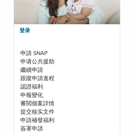
登录
申請 SNAP
申请公共援助
繼續申請
跟蹤申請進程
認證福利
申報變化
審閲個案詳情
提交核实文件
申請補發福利
簽署申請