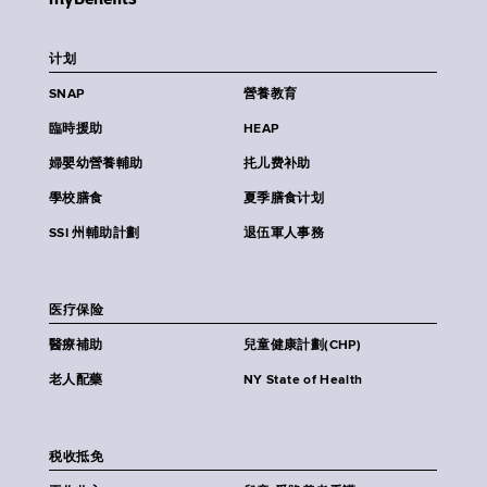
计划
SNAP
營養教育
臨時援助
HEAP
婦嬰幼營養輔助
扥儿费补助
學校膳食
夏季膳食计划
SSI 州輔助計劃
退伍軍人事務
医疗保险
醫療補助
兒童健康計劃(CHP)
老人配藥
NY State of Health
税收抵免