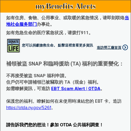
myBenefits Alerts
如有住房、食物、公用事业、或取暖的紧急情况，请即刻联络
当
地社会服务部门
办事处。
如有危急生命的医疗紧急状况，请拨打911。
您可以捐獻搶救生命。 點擊這裡查看更多資訊
造訪勞工廰首頁
補領被盜 SNAP 和臨時援助 (TA) 福利的重要變化：
不再接受被盜 SNAP 福利申請。
住戶仍可申請補領已被竊取的 TA（現金）福利。
如需瞭解資訊，可造訪
EBT Scam Alert | OTDA
。
保護您的福利。瞭解如何在未使用時凍結您的 EBT 卡。造訪
https://otda.ny.gov/5261
。
請告訴我們您的想法！參加 OTDA 公共福利調查！