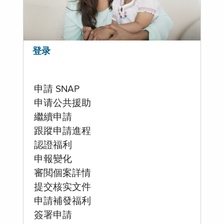
登录
申請 SNAP
申请公共援助
繼續申請
跟蹤申請進程
認證福利
申報變化
審閲個案詳情
提交核实文件
申請補發福利
簽署申請