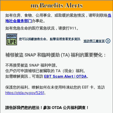
myBenefits Alerts
如有住房、食物、公用事业、或取暖的紧急情况，请即刻联络
当
地社会服务部门
办事处。
如有危急生命的医疗紧急状况，请拨打911。
您可以捐獻搶救生命。 點擊這裡查看更多資訊
造訪勞工廰首頁
補領被盜 SNAP 和臨時援助 (TA) 福利的重要變化：
不再接受被盜 SNAP 福利申請。
住戶仍可申請補領已被竊取的 TA（現金）福利。
如需瞭解資訊，可造訪
EBT Scam Alert | OTDA
。
保護您的福利。瞭解如何在未使用時凍結您的 EBT 卡。造訪
https://otda.ny.gov/5261
。
請告訴我們您的想法！參加 OTDA 公共福利調查！