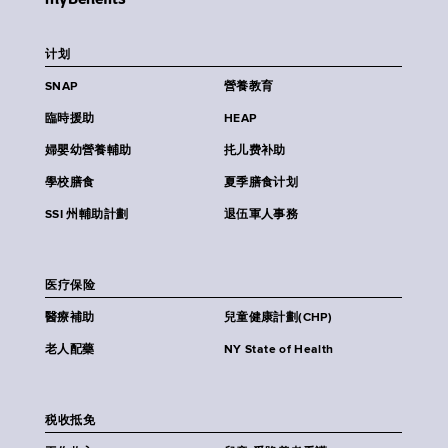
计划
SNAP
營養教育
臨時援助
HEAP
婦嬰幼營養輔助
扥儿费补助
學校膳食
夏季膳食计划
SSI 州輔助計劃
退伍軍人事務
医疗保险
醫療補助
兒童健康計劃(CHP)
老人配藥
NY State of Health
税收抵免