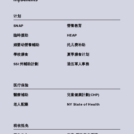
计划
SNAP
營養教育
臨時援助
HEAP
婦嬰幼營養輔助
扥儿费补助
學校膳食
夏季膳食计划
SSI 州輔助計劃
退伍軍人事務
医疗保险
醫療補助
兒童健康計劃(CHP)
老人配藥
NY State of Health
税收抵免