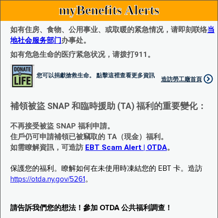
myBenefits Alerts
如有住房、食物、公用事业、或取暖的紧急情况，请即刻联络
当
地社会服务部门
办事处。
如有危急生命的医疗紧急状况，请拨打911。
您可以捐獻搶救生命。 點擊這裡查看更多資訊
造訪勞工廰首頁
補領被盜 SNAP 和臨時援助 (TA) 福利的重要變化：
不再接受被盜 SNAP 福利申請。
住戶仍可申請補領已被竊取的 TA（現金）福利。
如需瞭解資訊，可造訪
EBT Scam Alert | OTDA
。
保護您的福利。瞭解如何在未使用時凍結您的 EBT 卡。造訪
https://otda.ny.gov/5261
。
請告訴我們您的想法！參加 OTDA 公共福利調查！