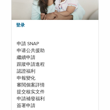
登录
申請 SNAP
申请公共援助
繼續申請
跟蹤申請進程
認證福利
申報變化
審閲個案詳情
提交核实文件
申請補發福利
簽署申請