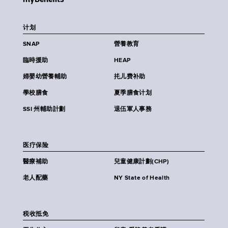
计划
SNAP
營養教育
臨時援助
HEAP
婦嬰幼營養輔助
扥儿费补助
學校膳食
夏季膳食计划
SSI 州輔助計劃
退伍軍人事務
医疗保险
醫療補助
兒童健康計劃(CHP)
老人配藥
NY State of Health
税收抵免