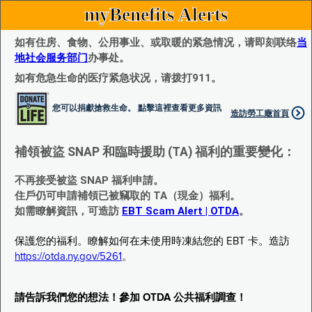
myBenefits Alerts
如有住房、食物、公用事业、或取暖的紧急情况，请即刻联络
当
地社会服务部门
办事处。
如有危急生命的医疗紧急状况，请拨打911。
您可以捐獻搶救生命。 點擊這裡查看更多資訊
造訪勞工廰首頁
補領被盜 SNAP 和臨時援助 (TA) 福利的重要變化：
不再接受被盜 SNAP 福利申請。
住戶仍可申請補領已被竊取的 TA（現金）福利。
如需瞭解資訊，可造訪
EBT Scam Alert | OTDA
。
保護您的福利。瞭解如何在未使用時凍結您的 EBT 卡。造訪
https://otda.ny.gov/5261
。
請告訴我們您的想法！參加 OTDA 公共福利調查！