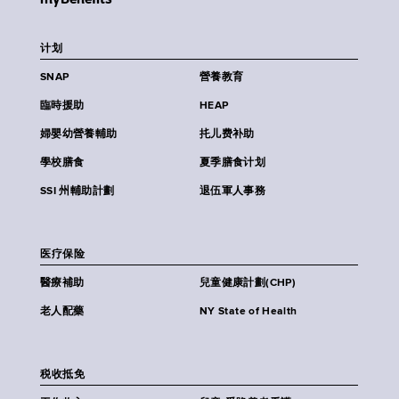
计划
SNAP
營養教育
臨時援助
HEAP
婦嬰幼營養輔助
扥儿费补助
學校膳食
夏季膳食计划
SSI 州輔助計劃
退伍軍人事務
医疗保险
醫療補助
兒童健康計劃(CHP)
老人配藥
NY State of Health
税收抵免