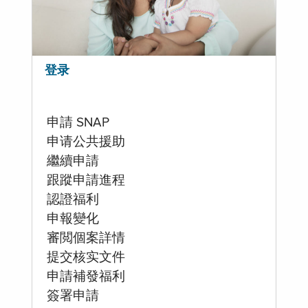
登录
申請 SNAP
申请公共援助
繼續申請
跟蹤申請進程
認證福利
申報變化
審閲個案詳情
提交核实文件
申請補發福利
簽署申請