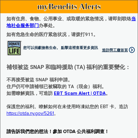
myBenefits Alerts
如有住房、食物、公用事业、或取暖的紧急情况，请即刻联络
当
地社会服务部门
办事处。
如有危急生命的医疗紧急状况，请拨打911。
您可以捐獻搶救生命。 點擊這裡查看更多資訊
造訪勞工廰首頁
補領被盜 SNAP 和臨時援助 (TA) 福利的重要變化：
不再接受被盜 SNAP 福利申請。
住戶仍可申請補領已被竊取的 TA（現金）福利。
如需瞭解資訊，可造訪
EBT Scam Alert | OTDA
。
保護您的福利。瞭解如何在未使用時凍結您的 EBT 卡。造訪
https://otda.ny.gov/5261
。
請告訴我們您的想法！參加 OTDA 公共福利調查！