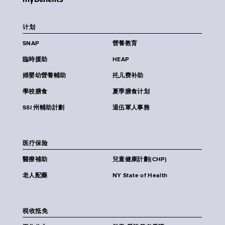
计划
SNAP
營養教育
臨時援助
HEAP
婦嬰幼營養輔助
扥儿费补助
學校膳食
夏季膳食计划
SSI 州輔助計劃
退伍軍人事務
医疗保险
醫療補助
兒童健康計劃(CHP)
老人配藥
NY State of Health
税收抵免