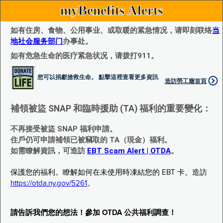
myBenefits Alerts
如有住房、食物、公用事业、或取暖的紧急情况，请即刻联络
当
地社会服务部门
办事处。
如有危急生命的医疗紧急状况，请拨打911。
您可以捐獻搶救生命。 點擊這裡查看更多資訊
造訪勞工廰首頁
補領被盜 SNAP 和臨時援助 (TA) 福利的重要變化：
不再接受被盜 SNAP 福利申請。
住戶仍可申請補領已被竊取的 TA（現金）福利。
如需瞭解資訊，可造訪
EBT Scam Alert | OTDA
。
保護您的福利。瞭解如何在未使用時凍結您的 EBT 卡。造訪
https://otda.ny.gov/5261
。
請告訴我們您的想法！參加 OTDA 公共福利調查！