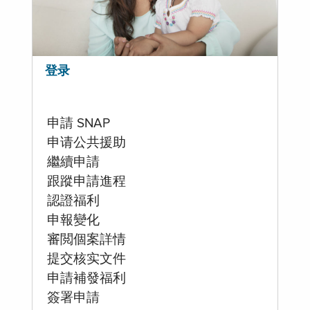
登录
申請 SNAP
申请公共援助
繼續申請
跟蹤申請進程
認證福利
申報變化
審閲個案詳情
提交核实文件
申請補發福利
簽署申請