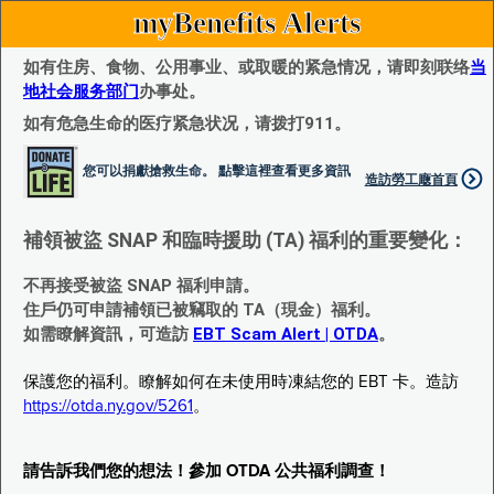
myBenefits Alerts
如有住房、食物、公用事业、或取暖的紧急情况，请即刻联络
当
地社会服务部门
办事处。
如有危急生命的医疗紧急状况，请拨打911。
您可以捐獻搶救生命。 點擊這裡查看更多資訊
造訪勞工廰首頁
補領被盜 SNAP 和臨時援助 (TA) 福利的重要變化：
不再接受被盜 SNAP 福利申請。
住戶仍可申請補領已被竊取的 TA（現金）福利。
如需瞭解資訊，可造訪
EBT Scam Alert | OTDA
。
保護您的福利。瞭解如何在未使用時凍結您的 EBT 卡。造訪
https://otda.ny.gov/5261
。
請告訴我們您的想法！參加 OTDA 公共福利調查！