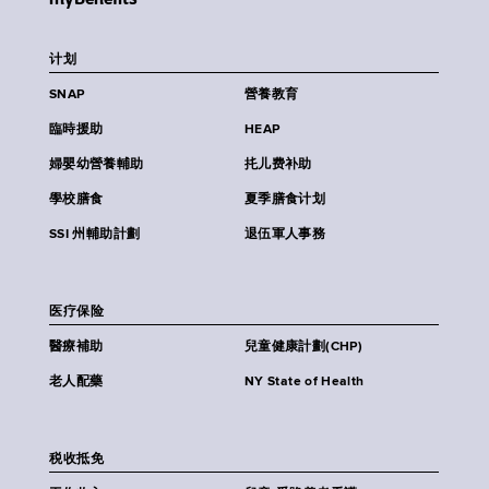
计划
SNAP
營養教育
臨時援助
HEAP
婦嬰幼營養輔助
扥儿费补助
學校膳食
夏季膳食计划
SSI 州輔助計劃
退伍軍人事務
医疗保险
醫療補助
兒童健康計劃(CHP)
老人配藥
NY State of Health
税收抵免