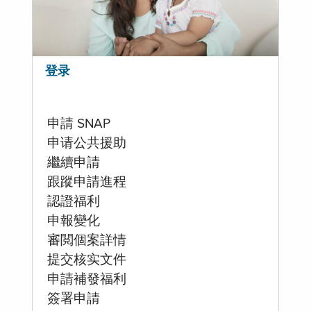
登录
申請 SNAP
申请公共援助
繼續申請
跟蹤申請進程
認證福利
申報變化
審閲個案詳情
提交核实文件
申請補發福利
簽署申請