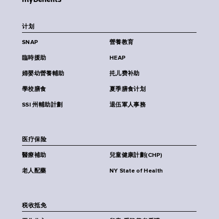
计划
SNAP
營養教育
臨時援助
HEAP
婦嬰幼營養輔助
扥儿费补助
學校膳食
夏季膳食计划
SSI 州輔助計劃
退伍軍人事務
医疗保险
醫療補助
兒童健康計劃(CHP)
老人配藥
NY State of Health
税收抵免