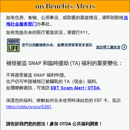
myBenefits Alerts
如有住房、食物、公用事业、或取暖的紧急情况，请即刻联络
当
地社会服务部门
办事处。
如有危急生命的医疗紧急状况，请拨打911。
您可以捐獻搶救生命。 點擊這裡查看更多資訊
造訪勞工廰首頁
補領被盜 SNAP 和臨時援助 (TA) 福利的重要變化：
不再接受被盜 SNAP 福利申請。
住戶仍可申請補領已被竊取的 TA（現金）福利。
如需瞭解資訊，可造訪
EBT Scam Alert | OTDA
。
保護您的福利。瞭解如何在未使用時凍結您的 EBT 卡。造訪
https://otda.ny.gov/5261
。
請告訴我們您的想法！參加 OTDA 公共福利調查！