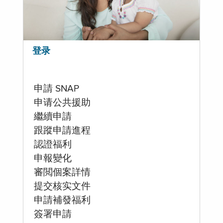
登录
申請 SNAP
申请公共援助
繼續申請
跟蹤申請進程
認證福利
申報變化
審閲個案詳情
提交核实文件
申請補發福利
簽署申請