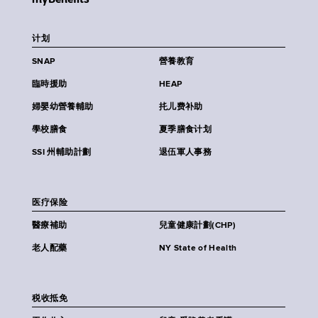
计划
SNAP
營養教育
臨時援助
HEAP
婦嬰幼營養輔助
扥儿费补助
學校膳食
夏季膳食计划
SSI 州輔助計劃
退伍軍人事務
医疗保险
醫療補助
兒童健康計劃(CHP)
老人配藥
NY State of Health
税收抵免