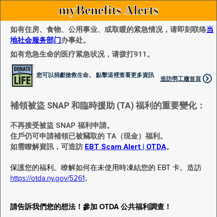
myBenefits Alerts
如有住房、食物、公用事业、或取暖的紧急情况，请即刻联络
当
地社会服务部门
办事处。
如有危急生命的医疗紧急状况，请拨打911。
您可以捐獻搶救生命。 點擊這裡查看更多資訊
造訪勞工廰首頁
補領被盜 SNAP 和臨時援助 (TA) 福利的重要變化：
不再接受被盜 SNAP 福利申請。
住戶仍可申請補領已被竊取的 TA（現金）福利。
如需瞭解資訊，可造訪
EBT Scam Alert | OTDA
。
保護您的福利。瞭解如何在未使用時凍結您的 EBT 卡。造訪
https://otda.ny.gov/5261
。
請告訴我們您的想法！參加 OTDA 公共福利調查！