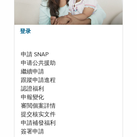
登录
申請 SNAP
申请公共援助
繼續申請
跟蹤申請進程
認證福利
申報變化
審閲個案詳情
提交核实文件
申請補發福利
簽署申請