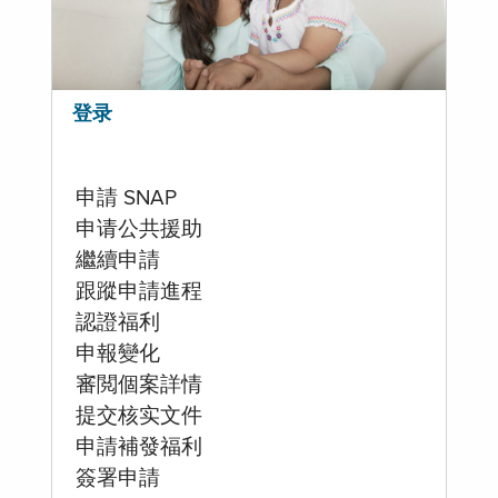
登录
申請 SNAP
申请公共援助
繼續申請
跟蹤申請進程
認證福利
申報變化
審閲個案詳情
提交核实文件
申請補發福利
簽署申請