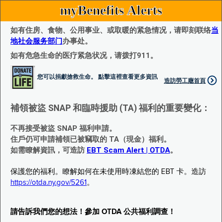
myBenefits Alerts
如有住房、食物、公用事业、或取暖的紧急情况，请即刻联络
当
地社会服务部门
办事处。
如有危急生命的医疗紧急状况，请拨打911。
您可以捐獻搶救生命。 點擊這裡查看更多資訊
造訪勞工廰首頁
補領被盜 SNAP 和臨時援助 (TA) 福利的重要變化：
不再接受被盜 SNAP 福利申請。
住戶仍可申請補領已被竊取的 TA（現金）福利。
如需瞭解資訊，可造訪
EBT Scam Alert | OTDA
。
保護您的福利。瞭解如何在未使用時凍結您的 EBT 卡。造訪
https://otda.ny.gov/5261
。
請告訴我們您的想法！參加 OTDA 公共福利調查！