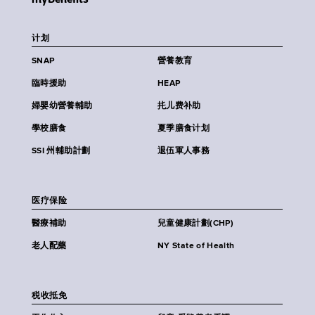
计划
SNAP
營養教育
臨時援助
HEAP
婦嬰幼營養輔助
扥儿费补助
學校膳食
夏季膳食计划
SSI 州輔助計劃
退伍軍人事務
医疗保险
醫療補助
兒童健康計劃(CHP)
老人配藥
NY State of Health
税收抵免