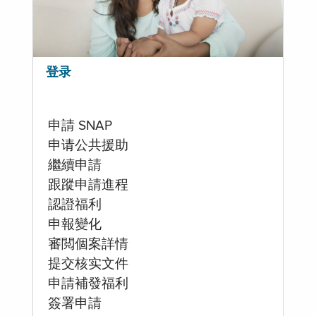
登录
申請 SNAP
申请公共援助
繼續申請
跟蹤申請進程
認證福利
申報變化
審閲個案詳情
提交核实文件
申請補發福利
簽署申請