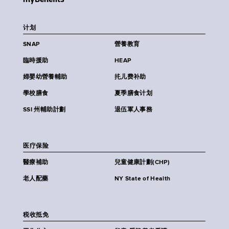
计划
SNAP
營養教育
臨時援助
HEAP
婦嬰幼營養輔助
扥儿费补助
學校膳食
夏季膳食计划
SSI 州輔助計劃
退伍軍人事務
医疗保险
醫療補助
兒童健康計劃(CHP)
老人配藥
NY State of Health
税收抵免