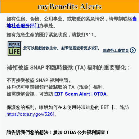
myBenefits Alerts
如有住房、食物、公用事业、或取暖的紧急情况，请即刻联络
当
地社会服务部门
办事处。
如有危急生命的医疗紧急状况，请拨打911。
您可以捐獻搶救生命。 點擊這裡查看更多資訊
造訪勞工廰首頁
補領被盜 SNAP 和臨時援助 (TA) 福利的重要變化：
不再接受被盜 SNAP 福利申請。
住戶仍可申請補領已被竊取的 TA（現金）福利。
如需瞭解資訊，可造訪
EBT Scam Alert | OTDA
。
保護您的福利。瞭解如何在未使用時凍結您的 EBT 卡。造訪
https://otda.ny.gov/5261
。
請告訴我們您的想法！參加 OTDA 公共福利調查！