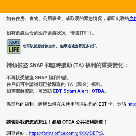
如有住房、食物、公用事业、或取暖的紧急情况，请即刻联络
当
如有危急生命的医疗紧急状况，请拨打911。
您可以捐獻搶救生命。 點擊這裡查看更多資訊
補領被盜 SNAP 和臨時援助 (TA) 福利的重要變化：
不再接受被盜 SNAP 福利申請。
住戶仍可申請補領已被竊取的 TA（現金）福利。
如需瞭解資訊，可造訪
EBT Scam Alert | OTDA
。
保護您的福利。瞭解如何在未使用時凍結您的 EBT 卡。造訪
http
請告訴我們您的想法！參加 OTDA 公共福利調查！
調查連結：
https://forms.office.com/g/iXXyiDETtG
.