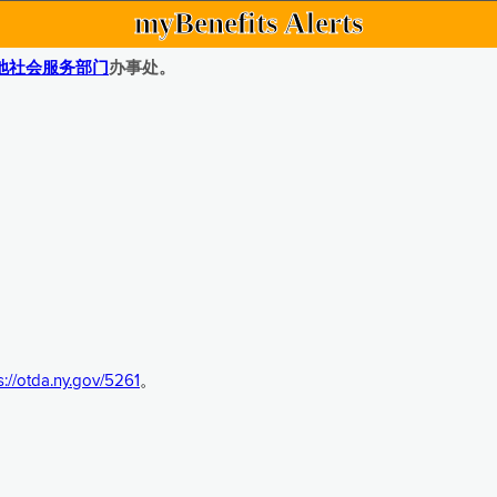
myBenefits Alerts
地社会服务部门
办事处。
s://otda.ny.gov/5261
。