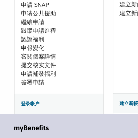
建立新的
申請 SNAP
建立新
申请公共援助
繼續申請
跟蹤申請進程
認證福利
申報變化
審閲個案詳情
提交核实文件
申請補發福利
簽署申請
建立新
登录帐户
myBenefits