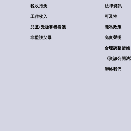
税收抵免
法律資訊
工作收入
可及性
兒童/受贍養者看護
隱私政策
非監護父母
免責聲明
合理調整措施
《資訊公開法》(
聯絡我們