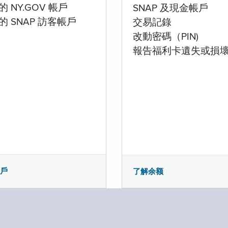
 NY.GOV 帳戶
SNAP 及現金帳戶
的 SNAP 訪客帳戶
交易記錄
改動密碼（PIN)
報告福利卡遺失或損
帳戶
了解余额