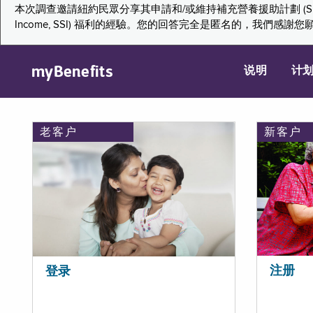
本次調查邀請紐約民眾分享其申請和/或維持補充營養援助計劃 (Supplemental Nutr
Income, SSI) 福利的經驗。您的回答完全是匿名的，我
myBenefits
说明
计
老客户
新客户
注册
登录