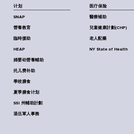
计划
医疗保险
SNAP
醫療補助
營養教育
兒童健康計劃(CHP)
臨時援助
老人配藥
HEAP
NY State of Health
婦嬰幼營養輔助
扥儿费补助
學校膳食
夏季膳食计划
SSI 州輔助計劃
退伍軍人事務