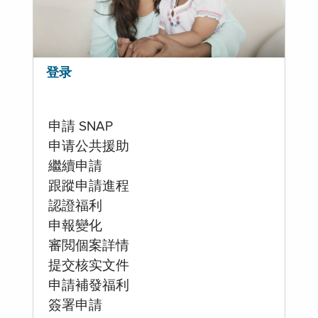
登录
申請 SNAP
申请公共援助
繼續申請
跟蹤申請進程
認證福利
申報變化
審閲個案詳情
提交核实文件
申請補發福利
簽署申請