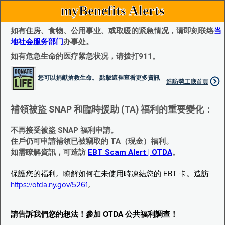
myBenefits Alerts
如有住房、食物、公用事业、或取暖的紧急情况，请即刻联络
当
地社会服务部门
办事处。
如有危急生命的医疗紧急状况，请拨打911。
您可以捐獻搶救生命。 點擊這裡查看更多資訊
造訪勞工廰首頁
補領被盜 SNAP 和臨時援助 (TA) 福利的重要變化：
不再接受被盜 SNAP 福利申請。
住戶仍可申請補領已被竊取的 TA（現金）福利。
如需瞭解資訊，可造訪
EBT Scam Alert | OTDA
。
保護您的福利。瞭解如何在未使用時凍結您的 EBT 卡。造訪
https://otda.ny.gov/5261
。
請告訴我們您的想法！參加 OTDA 公共福利調查！