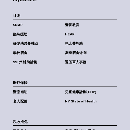
计划
SNAP
營養教育
臨時援助
HEAP
婦嬰幼營養輔助
扥儿费补助
學校膳食
夏季膳食计划
SSI 州輔助計劃
退伍軍人事務
医疗保险
醫療補助
兒童健康計劃(CHP)
老人配藥
NY State of Health
税收抵免