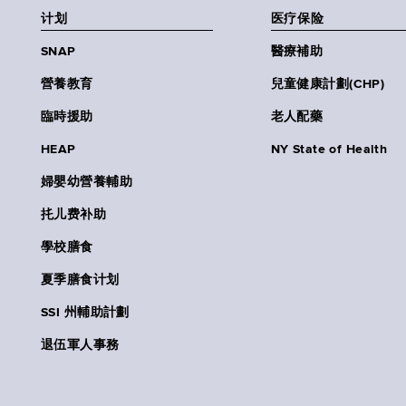
计划
医疗保险
SNAP
醫療補助
營養教育
兒童健康計劃(CHP)
臨時援助
老人配藥
HEAP
NY State of Health
婦嬰幼營養輔助
扥儿费补助
學校膳食
夏季膳食计划
SSI 州輔助計劃
退伍軍人事務