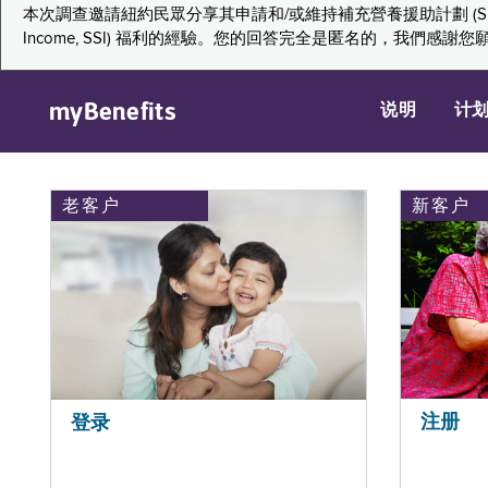
本次調查邀請紐約民眾分享其申請和/或維持補充營養援助計劃 (Supplemental Nutr
Income, SSI) 福利的經驗。您的回答完全是匿名的，我
myBenefits
说明
计
老客户
新客户
注册
登录