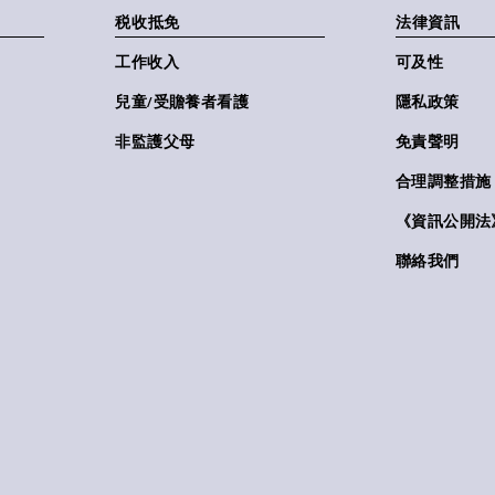
税收抵免
法律資訊
工作收入
可及性
兒童/受贍養者看護
隱私政策
非監護父母
免責聲明
合理調整措施
《資訊公開法》(
聯絡我們