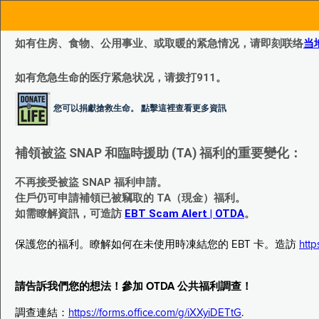
如有住房、食物、公用事业、或取暖的紧急情况，请即刻联络
当
如有危急生命的医疗紧急状况，请拨打911。
您可以捐獻搶救生命。 點擊這裡查看更多資訊
補領被盜 SNAP 和臨時援助 (TA) 福利的重要變化：
不再接受被盜 SNAP 福利申請。
住戶仍可申請補領已被竊取的 TA（現金）福利。
如需瞭解資訊，可造訪
EBT Scam Alert | OTDA
。
保護您的福利。瞭解如何在未使用時凍結您的 EBT 卡。造訪
http
請告訴我們您的想法！參加 OTDA 公共福利調查！
調查連結：
https://forms.office.com/g/iXXyiDETtG
.