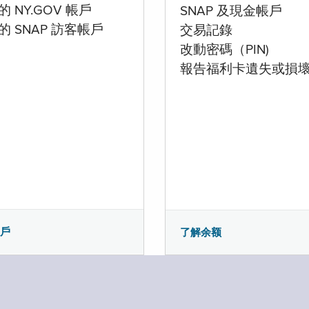
 NY.GOV 帳戶
SNAP 及現金帳戶
的 SNAP 訪客帳戶
交易記錄
改動密碼（PIN)
報告福利卡遺失或損
帳戶
了解余额