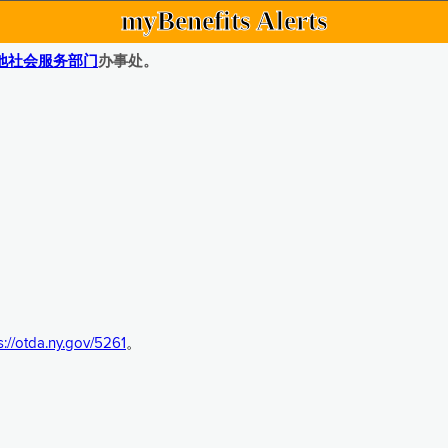
myBenefits Alerts
地社会服务部门
办事处。
s://otda.ny.gov/5261
。