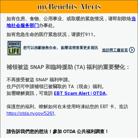
myBenefits Alerts
如有住房、食物、公用事业、或取暖的紧急情况，请即刻联络
当
地社会服务部门
办事处。
如有危急生命的医疗紧急状况，请拨打911。
您可以捐獻搶救生命。 點擊這裡查看更多資訊
造訪勞工廰首頁
補領被盜 SNAP 和臨時援助 (TA) 福利的重要變化：
不再接受被盜 SNAP 福利申請。
住戶仍可申請補領已被竊取的 TA（現金）福利。
如需瞭解資訊，可造訪
EBT Scam Alert | OTDA
。
保護您的福利。瞭解如何在未使用時凍結您的 EBT 卡。造訪
https://otda.ny.gov/5261
。
請告訴我們您的想法！參加 OTDA 公共福利調查！