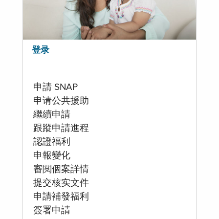
登录
申請 SNAP
申请公共援助
繼續申請
跟蹤申請進程
認證福利
申報變化
審閲個案詳情
提交核实文件
申請補發福利
簽署申請