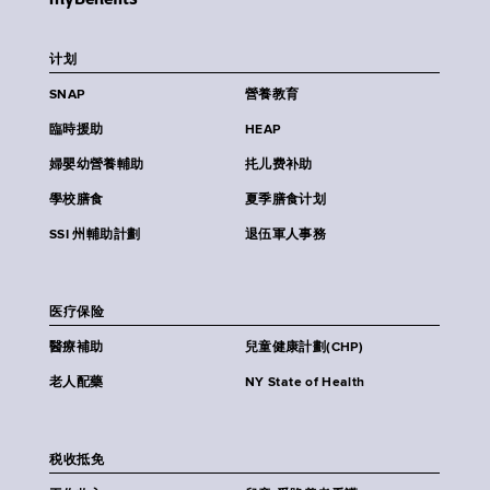
计划
SNAP
營養教育
臨時援助
HEAP
婦嬰幼營養輔助
扥儿费补助
學校膳食
夏季膳食计划
SSI 州輔助計劃
退伍軍人事務
医疗保险
醫療補助
兒童健康計劃(CHP)
老人配藥
NY State of Health
税收抵免