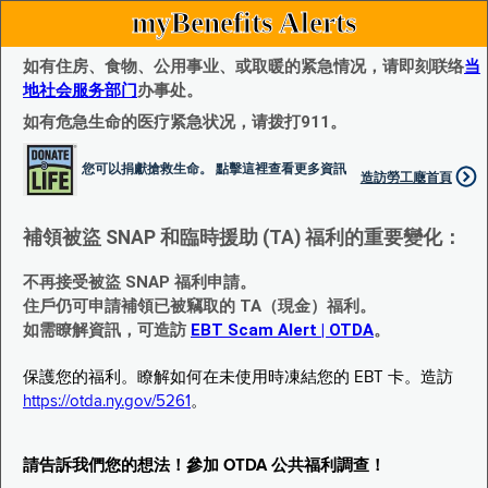
myBenefits Alerts
如有住房、食物、公用事业、或取暖的紧急情况，请即刻联络
当
地社会服务部门
办事处。
如有危急生命的医疗紧急状况，请拨打911。
您可以捐獻搶救生命。 點擊這裡查看更多資訊
造訪勞工廰首頁
補領被盜 SNAP 和臨時援助 (TA) 福利的重要變化：
不再接受被盜 SNAP 福利申請。
住戶仍可申請補領已被竊取的 TA（現金）福利。
如需瞭解資訊，可造訪
EBT Scam Alert | OTDA
。
保護您的福利。瞭解如何在未使用時凍結您的 EBT 卡。造訪
https://otda.ny.gov/5261
。
請告訴我們您的想法！參加 OTDA 公共福利調查！