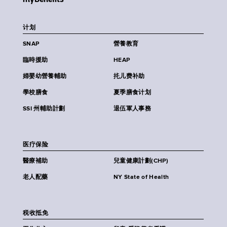
计划
SNAP
營養教育
臨時援助
HEAP
婦嬰幼營養輔助
扥儿费补助
學校膳食
夏季膳食计划
SSI 州輔助計劃
退伍軍人事務
医疗保险
醫療補助
兒童健康計劃(CHP)
老人配藥
NY State of Health
税收抵免