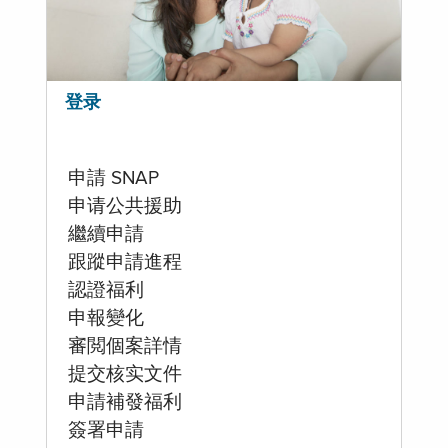
登录
申請 SNAP
申请公共援助
繼續申請
跟蹤申請進程
認證福利
申報變化
審閲個案詳情
提交核实文件
申請補發福利
簽署申請