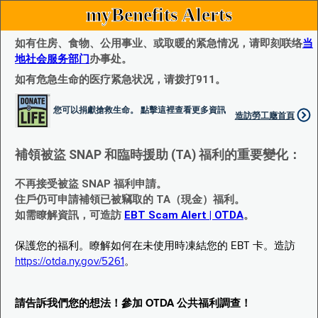
myBenefits Alerts
如有住房、食物、公用事业、或取暖的紧急情况，请即刻联络
当
地社会服务部门
办事处。
如有危急生命的医疗紧急状况，请拨打911。
您可以捐獻搶救生命。 點擊這裡查看更多資訊
造訪勞工廰首頁
補領被盜 SNAP 和臨時援助 (TA) 福利的重要變化：
不再接受被盜 SNAP 福利申請。
住戶仍可申請補領已被竊取的 TA（現金）福利。
如需瞭解資訊，可造訪
EBT Scam Alert | OTDA
。
保護您的福利。瞭解如何在未使用時凍結您的 EBT 卡。造訪
https://otda.ny.gov/5261
。
請告訴我們您的想法！參加 OTDA 公共福利調查！