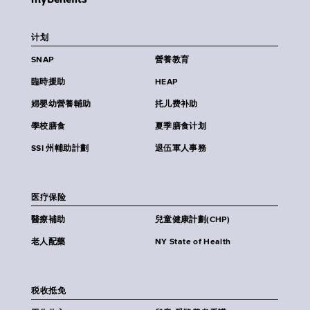
计划
SNAP
營養教育
臨時援助
HEAP
婦嬰幼營養輔助
扥儿费补助
學校膳食
夏季膳食计划
SSI 州輔助計劃
退伍軍人事務
医疗保险
醫療補助
兒童健康計劃(CHP)
老人配藥
NY State of Health
税收抵免