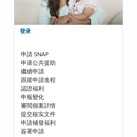
登录
申請 SNAP
申请公共援助
繼續申請
跟蹤申請進程
認證福利
申報變化
審閲個案詳情
提交核实文件
申請補發福利
簽署申請