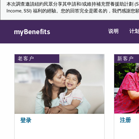
本次調查邀請紐約民眾分享其申請和/或維持補充營養援助計劃 (Supplemental Nutr
Income, SSI) 福利的經驗。您的回答完全是匿名的，我
myBenefits
说明
计
老客户
新客户
注册
登录