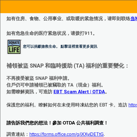
如有住房、食物、公用事业、或取暖的紧急情况，请即刻联络
当
如有危急生命的医疗紧急状况，请拨打911。
您可以捐獻搶救生命。 點擊這裡查看更多資訊
補領被盜 SNAP 和臨時援助 (TA) 福利的重要變化：
不再接受被盜 SNAP 福利申請。
住戶仍可申請補領已被竊取的 TA（現金）福利。
如需瞭解資訊，可造訪
EBT Scam Alert | OTDA
。
保護您的福利。瞭解如何在未使用時凍結您的 EBT 卡。造訪
http
請告訴我們您的想法！參加 OTDA 公共福利調查！
調查連結：
https://forms.office.com/g/iXXyiDETtG
.