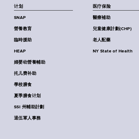
计划
医疗保险
SNAP
醫療補助
營養教育
兒童健康計劃(CHP)
臨時援助
老人配藥
HEAP
NY State of Health
婦嬰幼營養輔助
扥儿费补助
學校膳食
夏季膳食计划
SSI 州輔助計劃
退伍軍人事務