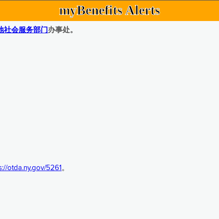
myBenefits Alerts
地社会服务部门
办事处。
s://otda.ny.gov/5261
。