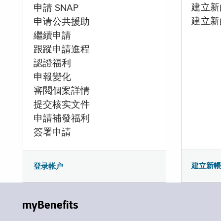
建立新的
申請 SNAP
建立新
申请公共援助
繼續申請
跟蹤申請進程
認證福利
申報變化
審閲個案詳情
提交核实文件
申請補發福利
簽署申請
建立新
登录帐户
myBenefits