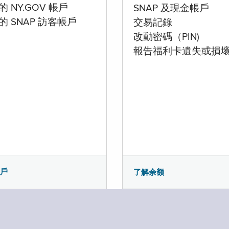
 NY.GOV 帳戶
SNAP 及現金帳戶
的 SNAP 訪客帳戶
交易記錄
改動密碼（PIN)
報告福利卡遺失或損
帳戶
了解余额