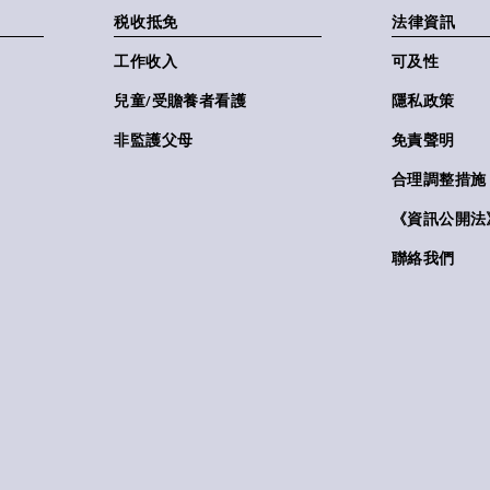
税收抵免
法律資訊
工作收入
可及性
兒童/受贍養者看護
隱私政策
非監護父母
免責聲明
合理調整措施
《資訊公開法》(
聯絡我們