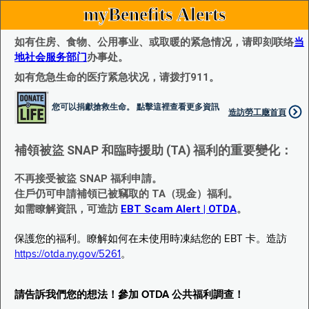
myBenefits Alerts
如有住房、食物、公用事业、或取暖的紧急情况，请即刻联络
当
地社会服务部门
办事处。
如有危急生命的医疗紧急状况，请拨打911。
您可以捐獻搶救生命。 點擊這裡查看更多資訊
造訪勞工廰首頁
補領被盜 SNAP 和臨時援助 (TA) 福利的重要變化：
不再接受被盜 SNAP 福利申請。
住戶仍可申請補領已被竊取的 TA（現金）福利。
如需瞭解資訊，可造訪
EBT Scam Alert | OTDA
。
保護您的福利。瞭解如何在未使用時凍結您的 EBT 卡。造訪
https://otda.ny.gov/5261
。
請告訴我們您的想法！參加 OTDA 公共福利調查！