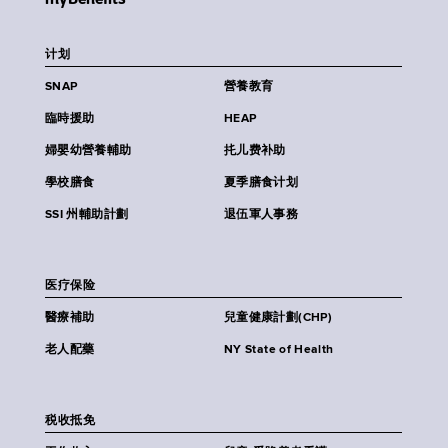
计划
SNAP
營養教育
臨時援助
HEAP
婦嬰幼營養輔助
扥儿费补助
學校膳食
夏季膳食计划
SSI 州輔助計劃
退伍軍人事務
医疗保险
醫療補助
兒童健康計劃(CHP)
老人配藥
NY State of Health
税收抵免