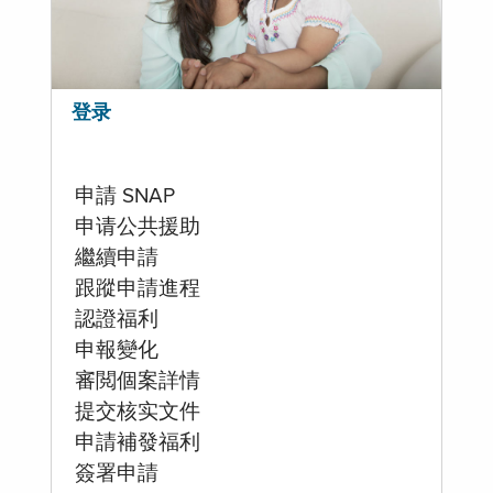
登录
申請 SNAP
申请公共援助
繼續申請
跟蹤申請進程
認證福利
申報變化
審閲個案詳情
提交核实文件
申請補發福利
簽署申請