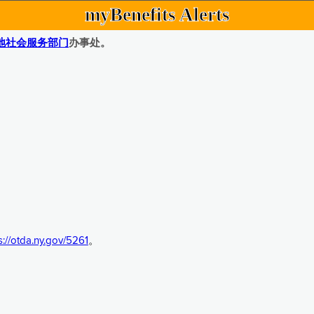
myBenefits Alerts
地社会服务部门
办事处。
s://otda.ny.gov/5261
。