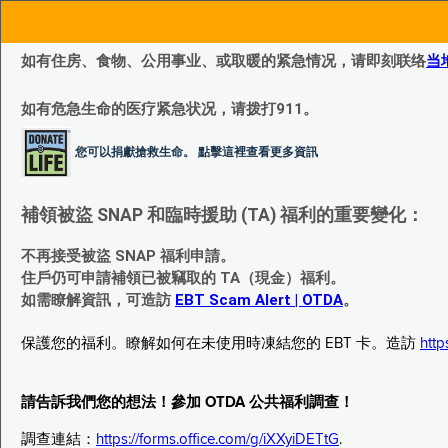
如有住房、食物、公用事业、或取暖的紧急情况，请即刻联络
当
如有危急生命的医疗紧急状况，请拨打911。
您可以捐獻搶救生命。 點擊這裡查看更多資訊
補領被盜 SNAP 和臨時援助 (TA) 福利的重要變化：
不再接受被盜 SNAP 福利申請。
住戶仍可申請補領已被竊取的 TA（現金）福利。
如需瞭解資訊，可造訪
EBT Scam Alert | OTDA
。
保護您的福利。瞭解如何在未使用時凍結您的 EBT 卡。造訪
http
請告訴我們您的想法！參加 OTDA 公共福利調查！
調查連結：
https://forms.office.com/g/iXXyiDETtG
.