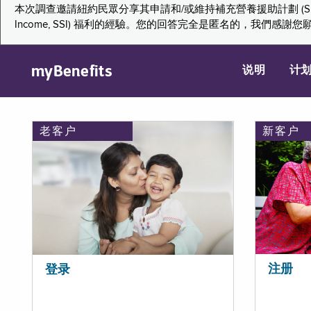
本次調查邀請紐約民眾分享其申請和/或維持補充營養援助計劃 (Supplemental Nutr
Income, SSI) 福利的經驗。您的回答完全是匿名的，我
myBenefits
说明
计
老客户
新客户
注册
登录