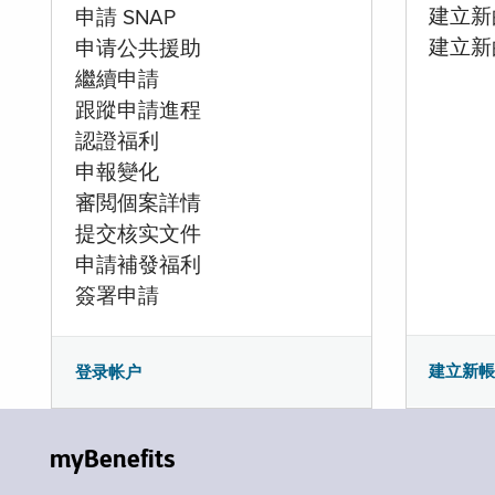
建立新的
申請 SNAP
建立新
申请公共援助
繼續申請
跟蹤申請進程
認證福利
申報變化
審閲個案詳情
提交核实文件
申請補發福利
簽署申請
建立新
登录帐户
myBenefits