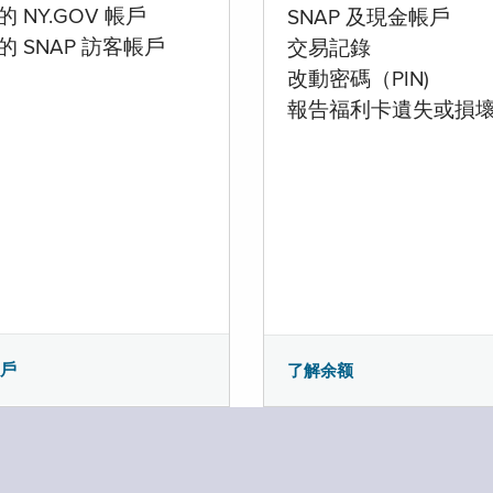
 NY.GOV 帳戶
SNAP 及現金帳戶
的 SNAP 訪客帳戶
交易記錄
改動密碼（PIN)
報告福利卡遺失或損
帳戶
了解余额