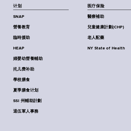
计划
医疗保险
SNAP
醫療補助
營養教育
兒童健康計劃(CHP)
臨時援助
老人配藥
HEAP
NY State of Health
婦嬰幼營養輔助
扥儿费补助
學校膳食
夏季膳食计划
SSI 州輔助計劃
退伍軍人事務