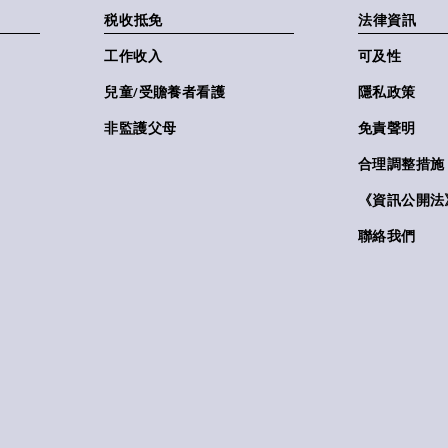
税收抵免
法律資訊
工作收入
可及性
兒童/受贍養者看護
隱私政策
非監護父母
免責聲明
合理調整措施
《資訊公開法》(
聯絡我們