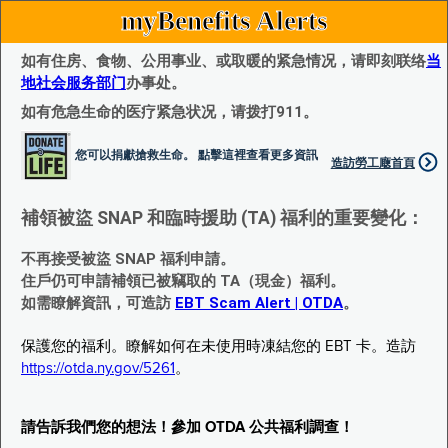
myBenefits Alerts
如有住房、食物、公用事业、或取暖的紧急情况，请即刻联络
当
地社会服务部门
办事处。
如有危急生命的医疗紧急状况，请拨打911。
您可以捐獻搶救生命。 點擊這裡查看更多資訊
造訪勞工廰首頁
補領被盜 SNAP 和臨時援助 (TA) 福利的重要變化：
不再接受被盜 SNAP 福利申請。
住戶仍可申請補領已被竊取的 TA（現金）福利。
如需瞭解資訊，可造訪
EBT Scam Alert | OTDA
。
保護您的福利。瞭解如何在未使用時凍結您的 EBT 卡。造訪
https://otda.ny.gov/5261
。
請告訴我們您的想法！參加 OTDA 公共福利調查！