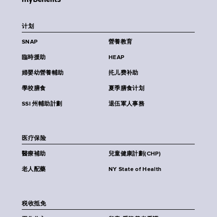
计划
SNAP
營養教育
臨時援助
HEAP
婦嬰幼營養輔助
扥儿费补助
學校膳食
夏季膳食计划
SSI 州輔助計劃
退伍軍人事務
医疗保险
醫療補助
兒童健康計劃(CHP)
老人配藥
NY State of Health
税收抵免