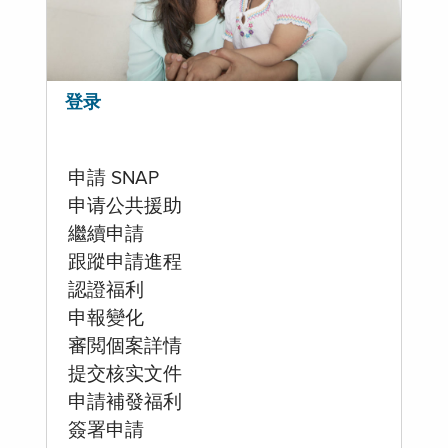
登录
申請 SNAP
申请公共援助
繼續申請
跟蹤申請進程
認證福利
申報變化
審閲個案詳情
提交核实文件
申請補發福利
簽署申請