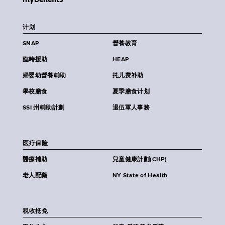
计划
SNAP
營養教育
臨時援助
HEAP
婦嬰幼營養輔助
扥儿费补助
學校膳食
夏季膳食计划
SSI 州輔助計劃
退伍軍人事務
医疗保险
醫療補助
兒童健康計劃(CHP)
老人配藥
NY State of Health
税收抵免