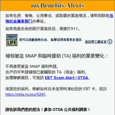
myBenefits Alerts
如有住房、食物、公用事业、或取暖的紧急情况，请即刻联络
当
地社会服务部门
办事处。
如有危急生命的医疗紧急状况，请拨打911。
您可以捐獻搶救生命。 點擊這裡查看更多資訊
造訪勞工廰首頁
補領被盜 SNAP 和臨時援助 (TA) 福利的重要變化：
不再接受被盜 SNAP 福利申請。
住戶仍可申請補領已被竊取的 TA（現金）福利。
如需瞭解資訊，可造訪
EBT Scam Alert | OTDA
。
保護您的福利。瞭解如何在未使用時凍結您的 EBT 卡。造訪
https://otda.ny.gov/5261
。
請告訴我們您的想法！參加 OTDA 公共福利調查！