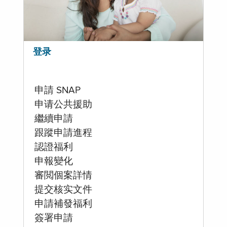
登录
申請 SNAP
申请公共援助
繼續申請
跟蹤申請進程
認證福利
申報變化
審閲個案詳情
提交核实文件
申請補發福利
簽署申請