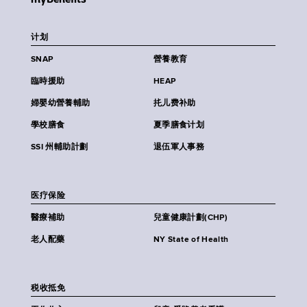
计划
SNAP
營養教育
臨時援助
HEAP
婦嬰幼營養輔助
扥儿费补助
學校膳食
夏季膳食计划
SSI 州輔助計劃
退伍軍人事務
医疗保险
醫療補助
兒童健康計劃(CHP)
老人配藥
NY State of Health
税收抵免