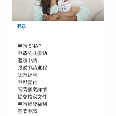
登录
申請 SNAP
申请公共援助
繼續申請
跟蹤申請進程
認證福利
申報變化
審閲個案詳情
提交核实文件
申請補發福利
簽署申請