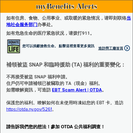
myBenefits Alerts
如有住房、食物、公用事业、或取暖的紧急情况，请即刻联络
当
地社会服务部门
办事处。
如有危急生命的医疗紧急状况，请拨打911。
您可以捐獻搶救生命。 點擊這裡查看更多資訊
造訪勞工廰首頁
補領被盜 SNAP 和臨時援助 (TA) 福利的重要變化：
不再接受被盜 SNAP 福利申請。
住戶仍可申請補領已被竊取的 TA（現金）福利。
如需瞭解資訊，可造訪
EBT Scam Alert | OTDA
。
保護您的福利。瞭解如何在未使用時凍結您的 EBT 卡。造訪
https://otda.ny.gov/5261
。
請告訴我們您的想法！參加 OTDA 公共福利調查！