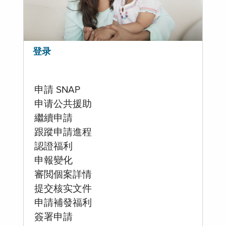
登录
申請 SNAP
申请公共援助
繼續申請
跟蹤申請進程
認證福利
申報變化
審閲個案詳情
提交核实文件
申請補發福利
簽署申請