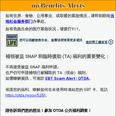
myBenefits Alerts
如有住房、食物、公用事业、或取暖的紧急情况，请即刻联络
当
地社会服务部门
办事处。
如有危急生命的医疗紧急状况，请拨打911。
您可以捐獻搶救生命。 點擊這裡查看更多資訊
造訪勞工廰首頁
補領被盜 SNAP 和臨時援助 (TA) 福利的重要變化：
不再接受被盜 SNAP 福利申請。
住戶仍可申請補領已被竊取的 TA（現金）福利。
如需瞭解資訊，可造訪
EBT Scam Alert | OTDA
。
保護您的福利。瞭解如何在未使用時凍結您的 EBT 卡。造訪
https://otda.ny.gov/5261
。
請告訴我們您的想法！參加 OTDA 公共福利調查！