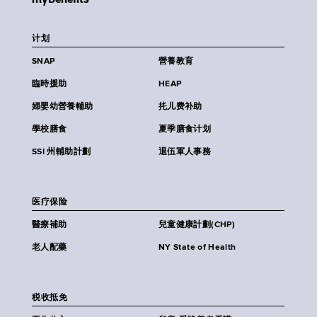
计划
SNAP
營養教育
臨時援助
HEAP
婦嬰幼營養輔助
扥儿费补助
學校膳食
夏季膳食计划
SSI 州輔助計劃
退伍軍人事務
医疗保险
醫療補助
兒童健康計劃(CHP)
老人配藥
NY State of Health
税收抵免