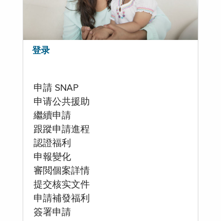
登录
申請 SNAP
申请公共援助
繼續申請
跟蹤申請進程
認證福利
申報變化
審閲個案詳情
提交核实文件
申請補發福利
簽署申請