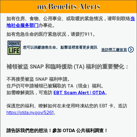
myBenefits Alerts
如有住房、食物、公用事业、或取暖的紧急情况，请即刻联络
当
地社会服务部门
办事处。
如有危急生命的医疗紧急状况，请拨打911。
您可以捐獻搶救生命。 點擊這裡查看更多資訊
造訪勞工廰首頁
補領被盜 SNAP 和臨時援助 (TA) 福利的重要變化：
不再接受被盜 SNAP 福利申請。
住戶仍可申請補領已被竊取的 TA（現金）福利。
如需瞭解資訊，可造訪
EBT Scam Alert | OTDA
。
保護您的福利。瞭解如何在未使用時凍結您的 EBT 卡。造訪
https://otda.ny.gov/5261
。
請告訴我們您的想法！參加 OTDA 公共福利調查！