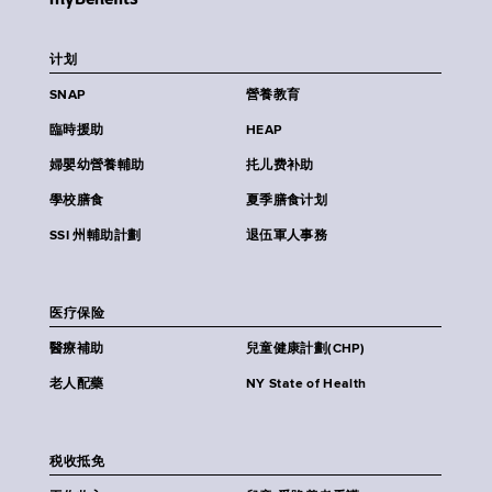
计划
SNAP
營養教育
臨時援助
HEAP
婦嬰幼營養輔助
扥儿费补助
學校膳食
夏季膳食计划
SSI 州輔助計劃
退伍軍人事務
医疗保险
醫療補助
兒童健康計劃(CHP)
老人配藥
NY State of Health
税收抵免