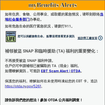
myBenefits Alerts
如有住房、食物、公用事业、或取暖的紧急情况，请即刻联络
当
地社会服务部门
办事处。
如有危急生命的医疗紧急状况，请拨打911。
您可以捐獻搶救生命。 點擊這裡查看更多資訊
造訪勞工廰首頁
補領被盜 SNAP 和臨時援助 (TA) 福利的重要變化：
不再接受被盜 SNAP 福利申請。
住戶仍可申請補領已被竊取的 TA（現金）福利。
如需瞭解資訊，可造訪
EBT Scam Alert | OTDA
。
保護您的福利。瞭解如何在未使用時凍結您的 EBT 卡。造訪
https://otda.ny.gov/5261
。
請告訴我們您的想法！參加 OTDA 公共福利調查！