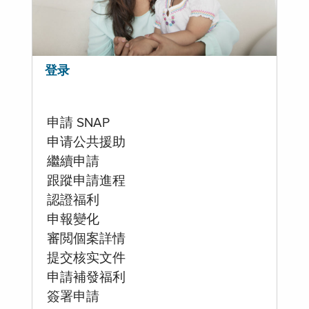
登录
申請 SNAP
申请公共援助
繼續申請
跟蹤申請進程
認證福利
申報變化
審閲個案詳情
提交核实文件
申請補發福利
簽署申請