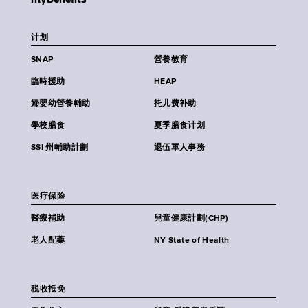
计划
SNAP
營養教育
臨時援助
HEAP
婦嬰幼營養輔助
扥儿费补助
學校膳食
夏季膳食计划
SSI 州輔助計劃
退伍軍人事務
医疗保险
醫療補助
兒童健康計劃(CHP)
老人配藥
NY State of Health
税收抵免