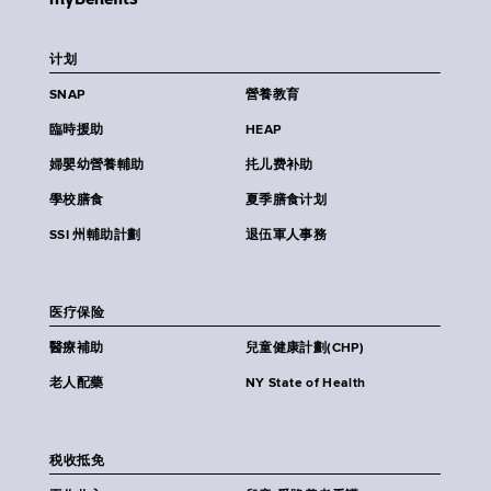
计划
SNAP
營養教育
臨時援助
HEAP
婦嬰幼營養輔助
扥儿费补助
學校膳食
夏季膳食计划
SSI 州輔助計劃
退伍軍人事務
医疗保险
醫療補助
兒童健康計劃(CHP)
老人配藥
NY State of Health
税收抵免