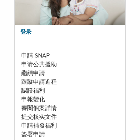
登录
申請 SNAP
申请公共援助
繼續申請
跟蹤申請進程
認證福利
申報變化
審閲個案詳情
提交核实文件
申請補發福利
簽署申請