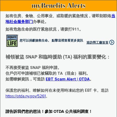
myBenefits Alerts
如有住房、食物、公用事业、或取暖的紧急情况，请即刻联络
当
地社会服务部门
办事处。
如有危急生命的医疗紧急状况，请拨打911。
您可以捐獻搶救生命。 點擊這裡查看更多資訊
造訪勞工廰首頁
補領被盜 SNAP 和臨時援助 (TA) 福利的重要變化：
不再接受被盜 SNAP 福利申請。
住戶仍可申請補領已被竊取的 TA（現金）福利。
如需瞭解資訊，可造訪
EBT Scam Alert | OTDA
。
保護您的福利。瞭解如何在未使用時凍結您的 EBT 卡。造訪
https://otda.ny.gov/5261
。
請告訴我們您的想法！參加 OTDA 公共福利調查！