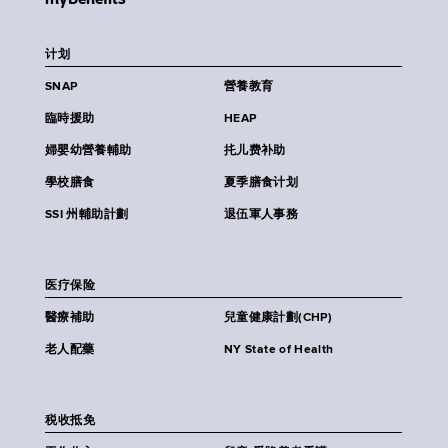
计划
SNAP
營養教育
臨時援助
HEAP
婦嬰幼營養輔助
扥儿费补助
學校膳食
夏季膳食计划
SSI 州輔助計劃
退伍軍人事務
医疗保险
醫療補助
兒童健康計劃(CHP)
老人配藥
NY State of Health
税收抵免