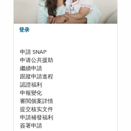
登录
申請 SNAP
申请公共援助
繼續申請
跟蹤申請進程
認證福利
申報變化
審閲個案詳情
提交核实文件
申請補發福利
簽署申請