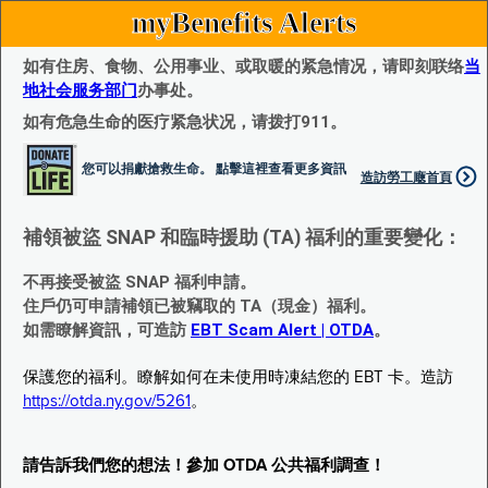
myBenefits Alerts
如有住房、食物、公用事业、或取暖的紧急情况，请即刻联络
当
地社会服务部门
办事处。
如有危急生命的医疗紧急状况，请拨打911。
您可以捐獻搶救生命。 點擊這裡查看更多資訊
造訪勞工廰首頁
補領被盜 SNAP 和臨時援助 (TA) 福利的重要變化：
不再接受被盜 SNAP 福利申請。
住戶仍可申請補領已被竊取的 TA（現金）福利。
如需瞭解資訊，可造訪
EBT Scam Alert | OTDA
。
保護您的福利。瞭解如何在未使用時凍結您的 EBT 卡。造訪
https://otda.ny.gov/5261
。
請告訴我們您的想法！參加 OTDA 公共福利調查！