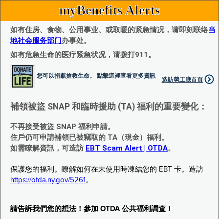
myBenefits Alerts
如有住房、食物、公用事业、或取暖的紧急情况，请即刻联络
当
地社会服务部门
办事处。
如有危急生命的医疗紧急状况，请拨打911。
您可以捐獻搶救生命。 點擊這裡查看更多資訊
造訪勞工廰首頁
補領被盜 SNAP 和臨時援助 (TA) 福利的重要變化：
不再接受被盜 SNAP 福利申請。
住戶仍可申請補領已被竊取的 TA（現金）福利。
如需瞭解資訊，可造訪
EBT Scam Alert | OTDA
。
保護您的福利。瞭解如何在未使用時凍結您的 EBT 卡。造訪
https://otda.ny.gov/5261
。
請告訴我們您的想法！參加 OTDA 公共福利調查！