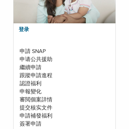
登录
申請 SNAP
申请公共援助
繼續申請
跟蹤申請進程
認證福利
申報變化
審閲個案詳情
提交核实文件
申請補發福利
簽署申請