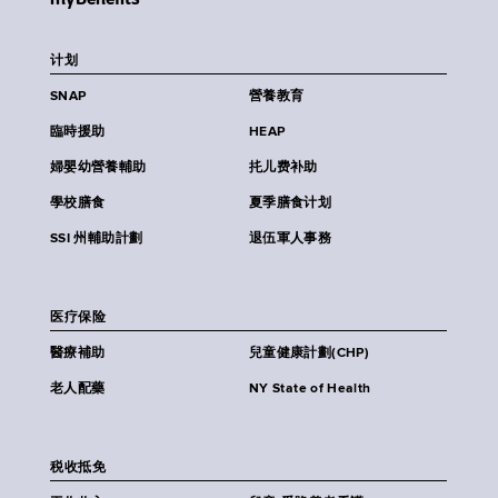
计划
SNAP
營養教育
臨時援助
HEAP
婦嬰幼營養輔助
扥儿费补助
學校膳食
夏季膳食计划
SSI 州輔助計劃
退伍軍人事務
医疗保险
醫療補助
兒童健康計劃(CHP)
老人配藥
NY State of Health
税收抵免