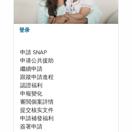
登录
申請 SNAP
申请公共援助
繼續申請
跟蹤申請進程
認證福利
申報變化
審閲個案詳情
提交核实文件
申請補發福利
簽署申請