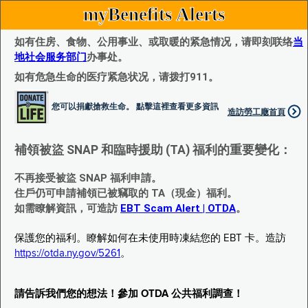
myBenefits Alerts
如有住房、食物、公用事业、或取暖的紧急情况，请即刻联络
当
地社会服务部门
办事处。
如有危急生命的医疗紧急状况，请拨打911。
您可以捐獻搶救生命。 點擊這裡查看更多資訊
造訪勞工廰首頁
補領被盜 SNAP 和臨時援助 (TA) 福利的重要變化：
不再接受被盜 SNAP 福利申請。
住戶仍可申請補領已被竊取的 TA（現金）福利。
如需瞭解資訊，可造訪
EBT Scam Alert | OTDA
。
保護您的福利。瞭解如何在未使用時凍結您的 EBT 卡。造訪
https://otda.ny.gov/5261
。
請告訴我們您的想法！參加 OTDA 公共福利調查！