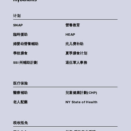
计划
SNAP
營養教育
臨時援助
HEAP
婦嬰幼營養輔助
扥儿费补助
學校膳食
夏季膳食计划
SSI 州輔助計劃
退伍軍人事務
医疗保险
醫療補助
兒童健康計劃(CHP)
老人配藥
NY State of Health
税收抵免