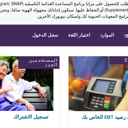
Assistance, PA) ودخل الضمان التكميلي (Supplemental Security Income, SSI) أو الحفاظ عليها. 
امج المعونات الحيوية لك ولسكان نيويورك الآخرين.
ج:
الموارد
اختيار اللغة
سجل الدخول
المستخدمين
الجدد
تسجيل الاشتراك
EBT الخاص بك