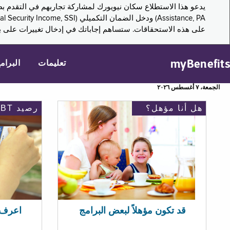
على هذه الاستحقاقات. ستساهم إجاباتك في إدخال تغييرات على بر
myBenefits
تعليمات
البرام
الجمعة، ٧ أغسطس ٢٠٢٦
هل أنا مؤهل؟
رصيد EBT
اعرف رصيد 
قد تكون مؤهلاً لبعض البرامج