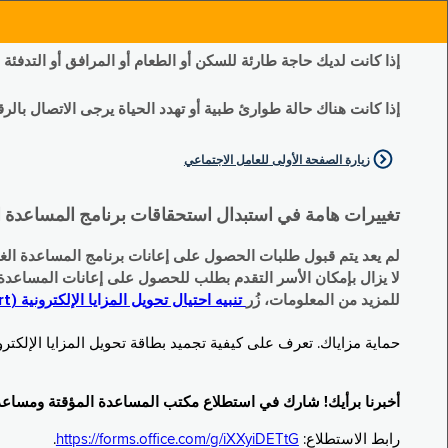
إذا كانت لديك حاجة طارئة للسكن أو الطعام أو المرافق أو التدفئة
إذا كانت هناك حالة طوارئ طبية أو تهدد الحياة يرجى الاتصال بالرقم 11
زيارة الصفحة الأولى للعامل الاجتماعي
تغييرات هامة في استبدال استحقاقات برنامج المساعدة الغذائية التكميلية (SNAP) وبرنامج المس
لم يعد يتم قبول طلبات الحصول على إعانات برنامج المساعدة الغذائية التكميلية
لا يزال بإمكان الأسر التقدم بطلب للحصول على إعانات المساعدة المؤقتة TA (نقداً) البديلة
للمزيد من المعلومات، زُر
تنبيه احتيال تحويل المزايا الإلكترونية (EBT Scam Alert) | مكتب المساعدة المؤقتة ومساعدة ذوي الإعاقة (OTDA)
حماية مزاياك. تعرف على كيفية تجميد بطاقة تحويل المزايا الإلكترونية (Electronic Benefit Transfer, EBT) الخاصة بك عندما لا تكون قيد الاست
أخبرنا برأيك! شارك في استطلاع مكتب المساعدة المؤقتة ومساعدة ذوي الإعاقة (TDA
رابط الاستطلاع:
https://forms.office.com/g/iXXyiDETtG
.