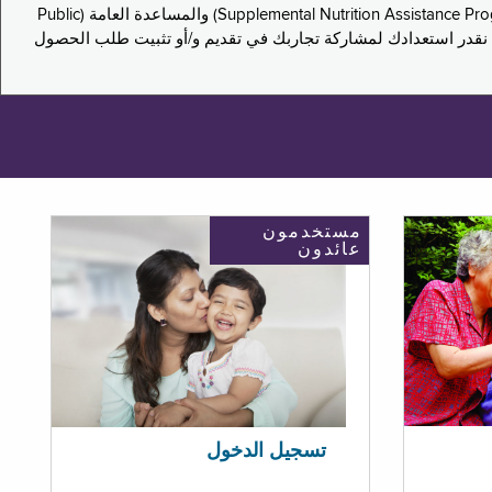
يدعو هذا الاستطلاع سكان نيويورك لمشاركة تجاربهم في التقدم بطلب للحصول على مزايا برنامج المساعدة الغذائية التكميلية (Supplemental Nutrition Assistance Program, SNAP) والمساعدة العامة (Public
ستكون إجاباتك مجهولة الهوية تمامًا، ونحن نقدر استعدادك لمشاركة تجاربك في تقديم و/أو تثبيت طلب الحصول
مستخدمون
عائدون
تسجيل الدخول