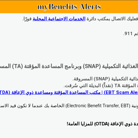
myBenefits Alerts
 فعليك الاتصال بمكتب دائرة
الخدمات الاجتماعية المحلية
فورًا.
9.
اعدة المؤقتة (TA) المسروقة:
 (SNAP) المسروقة.
 التي سُرقت.
خدام. زُر
O) للمزايا العامة!