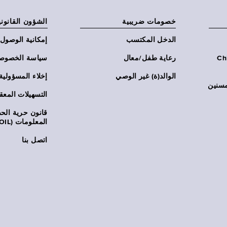
خصومات ضريبية
الشؤون القانوني
الدخل المكتسب
إمكانية الوصول
Chi:
رعاية طفل/معال
سياسة الخصوص
الوالد(ة) غير الوصي
إخلاء المسؤولية
مسنين
التسهيلات المعق
قانون حرية ال
المعلومات (FOIL)
اتصل بنا