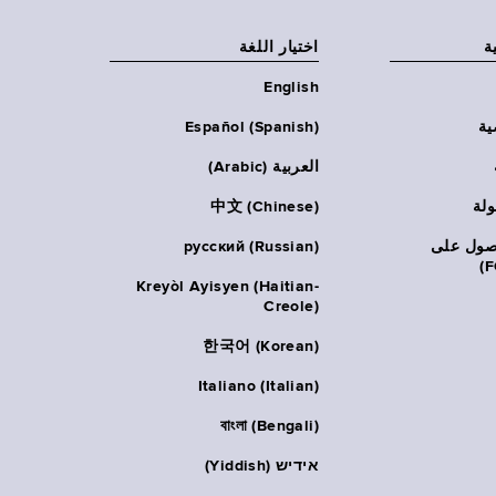
ة
اختيار اللغة
English
ية
Español (Spanish)
العربية (Arabic)
ولة
中文 (Chinese)
حصول على
русский (Russian)
Kreyòl Ayisyen (Haitian-
Creole)
한국어 (Korean)
Italiano (Italian)
বাংলা (Bengali)
אידיש (Yiddish)