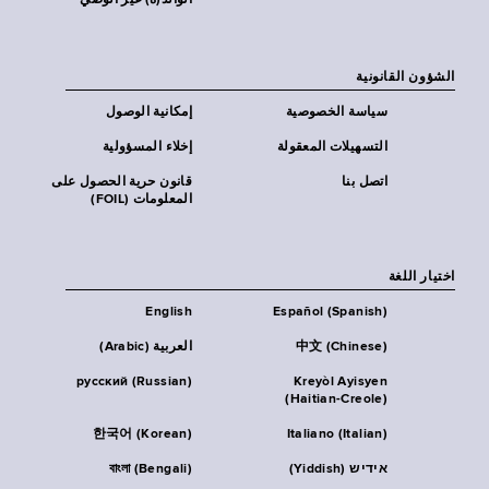
الوالد(ة) غير الوصي
الشؤون القانونية
سياسة الخصوصية
إمكانية الوصول
التسهيلات المعقولة
إخلاء المسؤولية
اتصل بنا
قانون حرية الحصول على
المعلومات (FOIL)
اختيار اللغة
English
Español (Spanish)
中文 (Chinese)
العربية (Arabic)
русский (Russian)
Kreyòl Ayisyen
(Haitian-Creole)
한국어 (Korean)
Italiano (Italian)
אידיש (Yiddish)
বাংলা (Bengali)