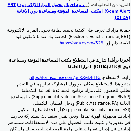
للمزيد من المعلومات، زُر
تنبيه احتيال تحويل المزايا الإلكترونية (EBT
Scam Alert) | مكتب المساعدة المؤقتة ومساعدة ذوي الإعاقة
.
(OTDA)
حماية مزاياك. تعرف على كيفية تجميد بطاقة تحويل المزايا الإلكترونية
(Electronic Benefit Transfer, EBT) الخاصة بك عندما لا تكون قيد
الاستخدام. زُر
https://otda.ny.gov/5261
.
أخبرنا برأيك! شارك في استطلاع مكتب المساعدة المؤقتة ومساعدة
ذوي الإعاقة (OTDA) للمزايا العامة!
رابط الاستطلاع:
https://forms.office.com/g/iXXyiDETtG
.
يدعو هذا الاستطلاع سكان نيويورك لمشاركة تجاربهم في التقدم
بطلب للحصول على مزايا برنامج المساعدة الغذائية التكميلية
(Supplemental Nutrition Assistance Program, SNAP) والمساعدة
العامة (Public Assistance, PA) ودخل الضمان التكميلي
(Supplemental Security Income, SSI) أو الحفاظ عليها. ستكون
إجاباتك مجهولة الهوية تمامًا، ونحن نقدر استعدادك لمشاركة تجاربك
في تقديم و/أو تثبيت طلب الحصول على هذه الاستحقاقات. ستساهم
إجاباتك في إدخال تغييرات على برامج المعونات الحيوية لك ولسكان