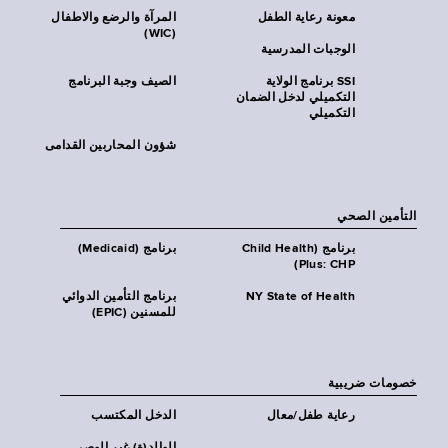
معونة رعاية الطفل
المرآة والرضع والاطفال
(WIC)
الوجبات المدرسية
SSI برنامج الولاية
الصيف وجبة البرنامج
التكميلي لدخل الضمان
التكميلي
شؤون المحاربين القدامى
التأمين الصحي
برنامج (Child Health
برنامج (Medicaid)
Plus: CHP)
NY State of Health
برنامج التأمين الدوائي
للمسنين (EPIC)
خصومات ضريبية
رعاية طفل/معال
الدخل المكتسب