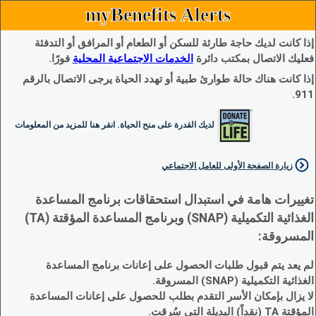
myBenefits Alerts
إذا كانت لديك حاجة طارئة للسكن أو الطعام أو المرافق أو التدفئة
فعليك الاتصال بمكتب دائرة
الخدمات الاجتماعية المحلية
فورًا.
إذا كانت هناك حالة طوارئ طبية أو تهدد الحياة يرجى الاتصال بالرقم
911.
لديك القدرة على منح الحياة. انقر هنا للمزيد من المعلومات
زيارة الصفحة الأولى للعامل الاجتماعي
تغييرات هامة في استبدال استحقاقات برنامج المساعدة
الغذائية التكميلية (SNAP) وبرنامج المساعدة المؤقتة (TA)
المسروقة:
لم يعد يتم قبول طلبات الحصول على إعانات برنامج المساعدة
الغذائية التكميلية (SNAP) المسروقة.
لا يزال بإمكان الأسر التقدم بطلب للحصول على إعانات المساعدة
المؤقتة TA (نقداً) البديلة التي سُرقت.