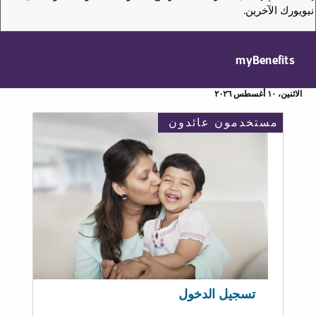
نيويورك الآخرين.
myBenefits
الاثنين، ١٠ أغسطس ٢٠٢٦
مستخدمون عائدون
تسجيل الدخول