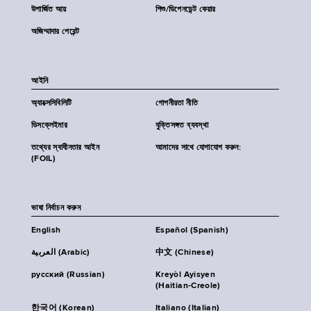
উপার্জিত আয়
শিশু/ডিপেনডেন্ট কেয়ার
অজিম্মাদার পেরেন্ট
আইনি
অ্যাক্সেসিবিলিটি
গোপনীয়তা নীতি
ডিসক্লেইমার
যুক্তিসঙ্গত ব্যবস্থা
তথ্যের স্বাধীনতার আইন
আমাদের সাথে যোগাযোগ করুন:
(FOIL)
ভাষা নির্বাচন করুন
English
Español (Spanish)
العربية (Arabic)
中文 (Chinese)
русский (Russian)
Kreyòl Ayisyen
(Haitian-Creole)
한국어 (Korean)
Italiano (Italian)