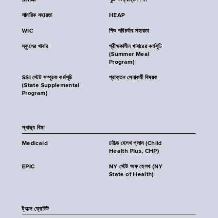
SNAP
পুষ্টি সংক্রান্ত শিক্ষা
সাময়িক সহায়তা
HEAP
WIC
শিশু পরিচর্যার সহায়তা
স্কুলের খাবার
গ্রীষ্মকালীন খাবারের কর্মসূচি
(Summer Meal
Program)
SSI স্টেট সম্পূরক কর্মসূচি
প্রাক্তন সেনাকর্মী বিষয়ক
(State Supplemental
Program)
স্বাস্থ্য বিমা
Medicaid
চাইল্ড হেলথ প্লাস (Child
Health Plus, CHP)
EPIC
NY স্টেট অফ হেলথ (NY
State of Health)
ট্যাক্স ক্রেডিট