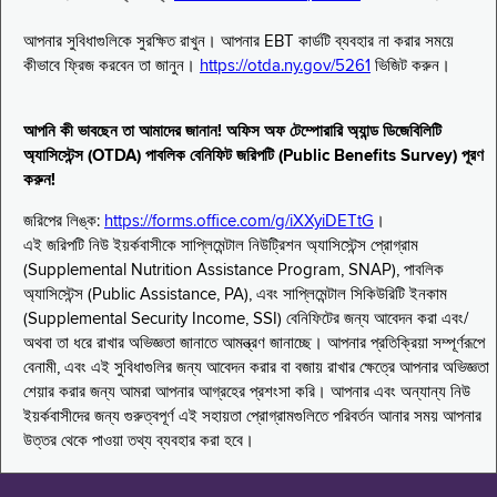
আপনার সুবিধাগুলিকে সুরক্ষিত রাখুন। আপনার EBT কার্ডটি ব্যবহার না করার সময়ে
কীভাবে ফ্রিজ করবেন তা জানুন।
https://otda.ny.gov/5261
ভিজিট করুন।
আপনি কী ভাবছেন তা আমাদের জানান! অফিস অফ টেম্পোরারি অ্যান্ড ডিজেবিলিটি
অ্যাসিস্টেন্স (OTDA) পাবলিক বেনিফিট জরিপটি (Public Benefits Survey) পূরণ
করুন!
জরিপের লিঙ্ক:
https://forms.office.com/g/iXXyiDETtG
।
এই জরিপটি নিউ ইয়র্কবাসীকে সাপ্লিমেন্টাল নিউট্রিশন অ্যাসিস্টেন্স প্রোগ্রাম
(Supplemental Nutrition Assistance Program, SNAP), পাবলিক
অ্যাসিস্টেন্স (Public Assistance, PA), এবং সাপ্লিমেন্টাল সিকিউরিটি ইনকাম
(Supplemental Security Income, SSI) বেনিফিটের জন্য আবেদন করা এবং/
অথবা তা ধরে রাখার অভিজ্ঞতা জানাতে আমন্ত্রণ জানাচ্ছে। আপনার প্রতিক্রিয়া সম্পূর্ণরূপে
বেনামী, এবং এই সুবিধাগুলির জন্য আবেদন করার বা বজায় রাখার ক্ষেত্রে আপনার অভিজ্ঞতা
শেয়ার করার জন্য আমরা আপনার আগ্রহের প্রশংসা করি। আপনার এবং অন্যান্য নিউ
ইয়র্কবাসীদের জন্য গুরুত্বপূর্ণ এই সহায়তা প্রোগ্রামগুলিতে পরিবর্তন আনার সময় আপনার
উত্তর থেকে পাওয়া তথ্য ব্যবহার করা হবে।