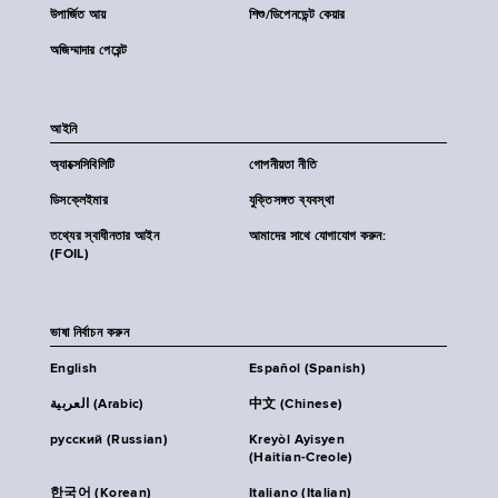
উপার্জিত আয়
শিশু/ডিপেনডেন্ট কেয়ার
অজিম্মাদার পেরেন্ট
আইনি
অ্যাক্সেসিবিলিটি
গোপনীয়তা নীতি
ডিসক্লেইমার
যুক্তিসঙ্গত ব্যবস্থা
তথ্যের স্বাধীনতার আইন
আমাদের সাথে যোগাযোগ করুন:
(FOIL)
ভাষা নির্বাচন করুন
English
Español (Spanish)
العربية (Arabic)
中文 (Chinese)
русский (Russian)
Kreyòl Ayisyen
(Haitian-Creole)
한국어 (Korean)
Italiano (Italian)