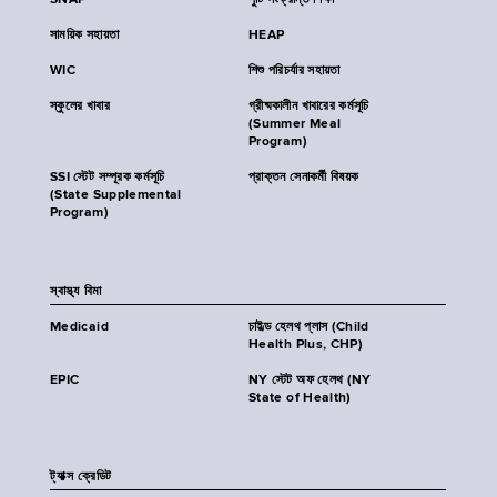
SNAP
পুষ্টি সংক্রান্ত শিক্ষা
সাময়িক সহায়তা
HEAP
WIC
শিশু পরিচর্যার সহায়তা
স্কুলের খাবার
গ্রীষ্মকালীন খাবারের কর্মসূচি
(Summer Meal
Program)
SSI স্টেট সম্পূরক কর্মসূচি
প্রাক্তন সেনাকর্মী বিষয়ক
(State Supplemental
Program)
স্বাস্থ্য বিমা
Medicaid
চাইল্ড হেলথ প্লাস (Child
Health Plus, CHP)
EPIC
NY স্টেট অফ হেলথ (NY
State of Health)
ট্যাক্স ক্রেডিট