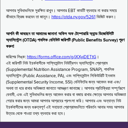
আপনার সুবিধাগুলিকে সুরক্ষিত রাখুন। আপনার EBT কার্ডটি ব্যবহার না করার সময়ে
কীভাবে ফ্রিজ করবেন তা জানুন।
https://otda.ny.gov/5261
ভিজিট করুন।
আপনি কী ভাবছেন তা আমাদের জানান! অফিস অফ টেম্পোরারি অ্যান্ড ডিজেবিলিটি
অ্যাসিস্টেন্স (OTDA) পাবলিক বেনিফিট জরিপটি (Public Benefits Survey) পূরণ
করুন!
জরিপের লিঙ্ক:
https://forms.office.com/g/iXXyiDETtG
।
এই জরিপটি নিউ ইয়র্কবাসীকে সাপ্লিমেন্টাল নিউট্রিশন অ্যাসিস্টেন্স প্রোগ্রাম
(Supplemental Nutrition Assistance Program, SNAP), পাবলিক
অ্যাসিস্টেন্স (Public Assistance, PA), এবং সাপ্লিমেন্টাল সিকিউরিটি ইনকাম
(Supplemental Security Income, SSI) বেনিফিটের জন্য আবেদন করা এবং/
অথবা তা ধরে রাখার অভিজ্ঞতা জানাতে আমন্ত্রণ জানাচ্ছে। আপনার প্রতিক্রিয়া সম্পূর্ণরূপে
বেনামী, এবং এই সুবিধাগুলির জন্য আবেদন করার বা বজায় রাখার ক্ষেত্রে আপনার অভিজ্ঞতা
শেয়ার করার জন্য আমরা আপনার আগ্রহের প্রশংসা করি। আপনার এবং অন্যান্য নিউ
ইয়র্কবাসীদের জন্য গুরুত্বপূর্ণ এই সহায়তা প্রোগ্রামগুলিতে পরিবর্তন আনার সময় আপনার
উত্তর থেকে পাওয়া তথ্য ব্যবহার করা হবে।