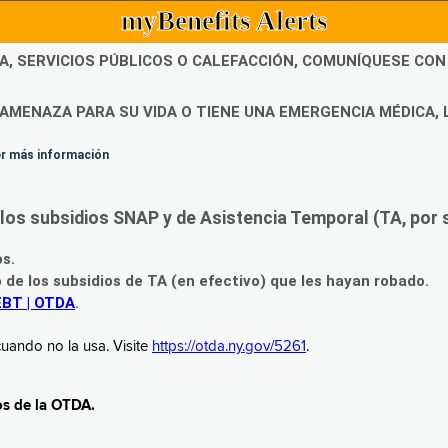
myBenefits Alerts
DA, SERVICIOS PÚBLICOS O CALEFACCIÓN, COMUNÍQUESE CO
AMENAZA PARA SU VIDA O TIENE UNA EMERGENCIA MÉDICA, 
ner más información
os subsidios SNAP y de Asistencia Temporal (TA, por su
os.
o de los subsidios de TA (en efectivo) que les hayan robado.
EBT | OTDA
.
uando no la usa. Visite
https://otda.ny.gov/5261
.
os de la OTDA.