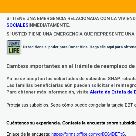
SI TIENE UNA EMERGENCIA RELACIONADA CON LA VIVIEN
SOCIALES
INMEDIATAMENTE.
SI USTED TIENE UNA EMERGENCIA QUE REPRESENTE UNA 
Usted tiene el poder para Donar Vida. Haga clic aquí para obte
Cambios importantes en el trámite de reemplazo de l
Ya no se aceptan las solicitudes de subsidios SNAP robad
Las familias beneficiarias aún pueden solicitar el reintegr
Para obtener más información, visite
Alerta de Estafa de 
Proteja sus subsidios. Sepa cómo puede congelar la tarjeta EBT c
Cuéntenos su experiencia. Conteste la encuesta sobre subsidi
Enlace de la encuesta:
https://forms.office.com/g/iXXyiDETtG
.