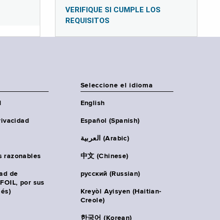
VERIFIQUE SI CUMPLE LOS
REQUISITOS
Seleccione el idioma
d
English
rivacidad
Español (Spanish)
العربية (Arabic)
s razonables
中文 (Chinese)
tad de
русский (Russian)
(FOIL, por sus
lés)
Kreyòl Ayisyen (Haitian-
Creole)
한국어 (Korean)