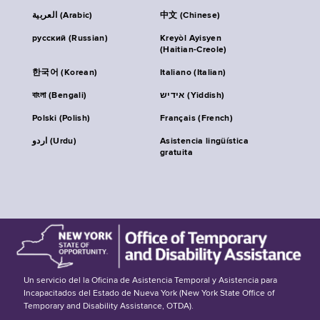
العربية (Arabic)
中文 (Chinese)
русский (Russian)
Kreyòl Ayisyen
(Haitian-Creole)
한국어 (Korean)
Italiano (Italian)
বাংলা (Bengali)
אידיש (Yiddish)
Polski (Polish)
Français (French)
اردو (Urdu)
Asistencia lingüística
gratuita
Un servicio del la Oficina de Asistencia Temporal y Asistencia para
Incapacitados del Estado de Nueva York (New York State Office of
Temporary and Disability Assistance, OTDA).