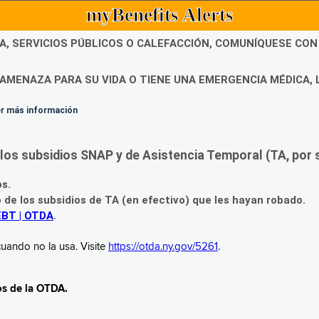
myBenefits Alerts
DA, SERVICIOS PÚBLICOS O CALEFACCIÓN, COMUNÍQUESE CO
AMENAZA PARA SU VIDA O TIENE UNA EMERGENCIA MÉDICA, 
ner más información
os subsidios SNAP y de Asistencia Temporal (TA, por su
os.
o de los subsidios de TA (en efectivo) que les hayan robado.
EBT | OTDA
.
uando no la usa. Visite
https://otda.ny.gov/5261
.
os de la OTDA.