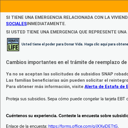
SI TIENE UNA EMERGENCIA RELACIONADA CON LA VIVIEN
SOCIALES
INMEDIATAMENTE.
SI USTED TIENE UNA EMERGENCIA QUE REPRESENTE UNA 
Usted tiene el poder para Donar Vida. Haga clic aquí para obte
Cambios importantes en el trámite de reemplazo de l
Ya no se aceptan las solicitudes de subsidios SNAP robad
Las familias beneficiarias aún pueden solicitar el reintegr
Para obtener más información, visite
Alerta de Estafa de 
Proteja sus subsidios. Sepa cómo puede congelar la tarjeta EBT c
Cuéntenos su experiencia. Conteste la encuesta sobre subsidi
Enlace de la encuesta:
https://forms.office.com/g/iXXyiDETtG
.