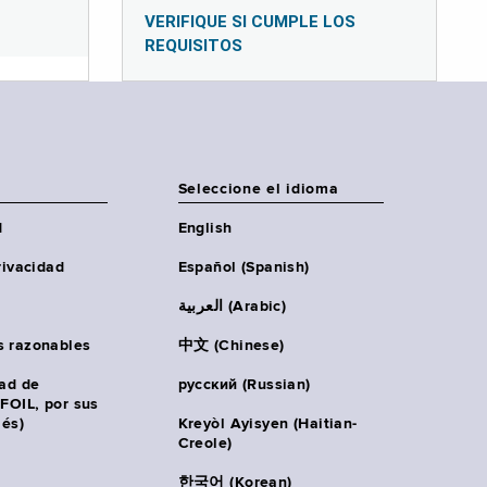
VERIFIQUE SI CUMPLE LOS
REQUISITOS
Seleccione el idioma
d
English
rivacidad
Español (Spanish)
العربية (Arabic)
s razonables
中文 (Chinese)
tad de
русский (Russian)
(FOIL, por sus
lés)
Kreyòl Ayisyen (Haitian-
Creole)
한국어 (Korean)