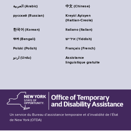
العربية (Arabic)
中文 (Chinese)
русский (Russian)
Kreyòl Ayisyen
(Haitian-Creole)
한국어 (Korean)
Italiano (Italian)
বাংলা (Bengali)
אידיש (Yiddish)
Polski (Polish)
Français (French)
اردو (Urdu)
Assistance
linguistique gratuite
Un service du Bureau d’assistance temporaire et d’invalidité de l’État
de New York (OTDA)