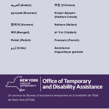
العربية (Arabic)
中文 (Chinese)
русский (Russian)
Kreyòl Ayisyen
(Haitian-Creole)
한국어 (Korean)
Italiano (Italian)
বাংলা (Bengali)
אידיש (Yiddish)
Polski (Polish)
Français (French)
اردو (Urdu)
Assistance
linguistique gratuite
Un service du Bureau d’assistance temporaire et d’invalidité de l’État
de New York (OTDA)