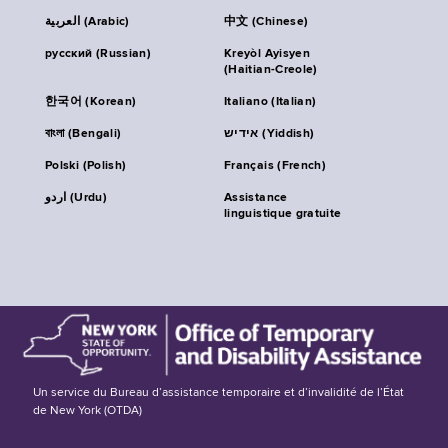
العربية (Arabic)
中文 (Chinese)
русский (Russian)
Kreyòl Ayisyen
(Haitian-Creole)
한국어 (Korean)
Italiano (Italian)
বাংলা (Bengali)
אידיש (Yiddish)
Polski (Polish)
Français (French)
اردو (Urdu)
Assistance
linguistique gratuite
Un service du Bureau d’assistance temporaire et d’invalidité de l’État
de New York (OTDA)