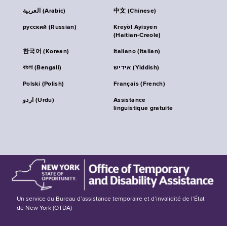
العربية (Arabic)
中文 (Chinese)
русский (Russian)
Kreyòl Ayisyen
(Haitian-Creole)
한국어 (Korean)
Italiano (Italian)
বাংলা (Bengali)
אידיש (Yiddish)
Polski (Polish)
Français (French)
اردو (Urdu)
Assistance
linguistique gratuite
Un service du Bureau d’assistance temporaire et d’invalidité de l’État
de New York (OTDA)