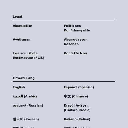
Legal
Aksesibilite
Politik sou
Konfidansyalite
Avètisman
Akomodasyon
Rezonab
Lwa sou Libète
Kontakte Nou
Enfòmasyon (FOIL)
Chwazi Lang
English
Español (Spanish)
العربية (Arabic)
中文 (Chinese)
русский (Russian)
Kreyòl Ayisyen
(Haitian-Creole)
한국어 (Korean)
Italiano (Italian)