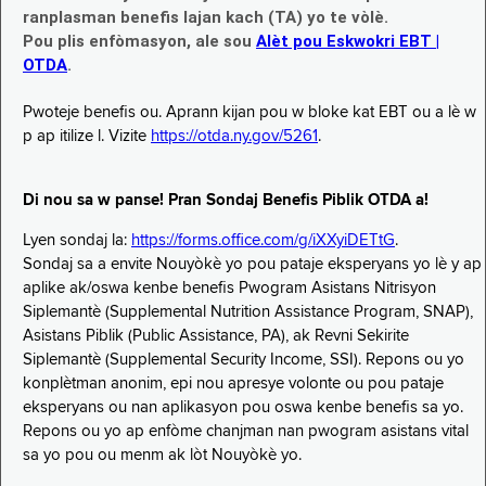
ranplasman benefis lajan kach (TA) yo te vòlè.
Pou plis enfòmasyon, ale sou
Alèt pou Eskwokri EBT |
OTDA
.
Pwoteje benefis ou. Aprann kijan pou w bloke kat EBT ou a lè w
p ap itilize l. Vizite
https://otda.ny.gov/5261
.
Di nou sa w panse! Pran Sondaj Benefis Piblik OTDA a!
Lyen sondaj la:
https://forms.office.com/g/iXXyiDETtG
.
Sondaj sa a envite Nouyòkè yo pou pataje eksperyans yo lè y ap
aplike ak/oswa kenbe benefis Pwogram Asistans Nitrisyon
Siplemantè (Supplemental Nutrition Assistance Program, SNAP),
Asistans Piblik (Public Assistance, PA), ak Revni Sekirite
Siplemantè (Supplemental Security Income, SSI). Repons ou yo
konplètman anonim, epi nou apresye volonte ou pou pataje
eksperyans ou nan aplikasyon pou oswa kenbe benefis sa yo.
Repons ou yo ap enfòme chanjman nan pwogram asistans vital
sa yo pou ou menm ak lòt Nouyòkè yo.