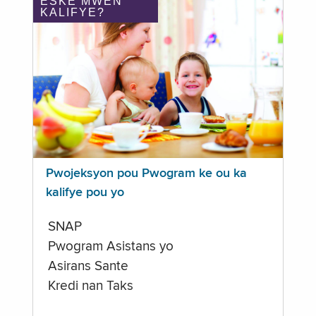
ÈSKE MWEN
KALIFYE?
Pwojeksyon pou Pwogram ke ou ka
kalifye pou yo
SNAP
Pwogram Asistans yo
Asirans Sante
Kredi nan Taks