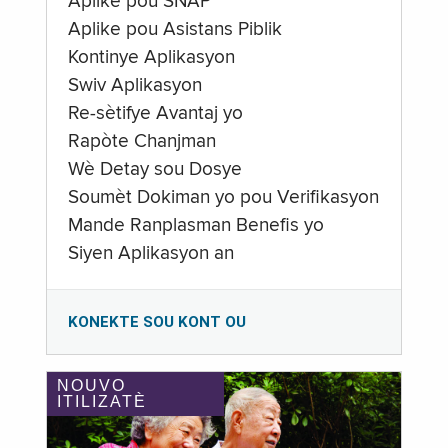
Aplike pou SNAP
Aplike pou Asistans Piblik
Kontinye Aplikasyon
Swiv Aplikasyon
Re-sètifye Avantaj yo
Rapòte Chanjman
Wè Detay sou Dosye
Soumèt Dokiman yo pou Verifikasyon
Mande Ranplasman Benefis yo
Siyen Aplikasyon an
KONEKTE SOU KONT OU
NOUVO
ITILIZATÈ