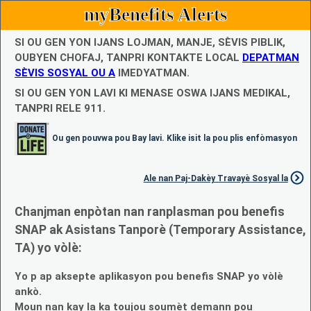
myBenefits Alerts
SI OU GEN YON IJANS LOJMAN, MANJE, SÈVIS PIBLIK,
OUBYEN CHOFAJ, TANPRI KONTAKTE LOCAL
DEPATMAN
SÈVIS SOSYAL OU A
IMEDYATMAN.
SI OU GEN YON LAVI KI MENASE OSWA IJANS MEDIKAL,
TANPRI RELE 911.
Ou gen pouvwa pou Bay lavi. Klike isit la pou plis enfòmasyon
Ale nan Paj-Dakèy Travayè Sosyal la
Chanjman enpòtan nan ranplasman pou benefis
SNAP ak Asistans Tanporè (Temporary Assistance,
TA) yo vòlè:
Yo p ap aksepte aplikasyon pou benefis SNAP yo vòlè
ankò.
Moun nan kay la ka toujou soumèt demann pou