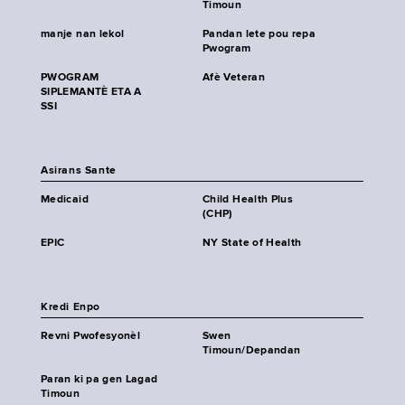
Timoun
manje nan lekol
Pandan lete pou repa
Pwogram
PWOGRAM
Afè Veteran
SIPLEMANTÈ ETA A
SSI
Asirans Sante
Medicaid
Child Health Plus
(CHP)
EPIC
NY State of Health
Kredi Enpo
Revni Pwofesyonèl
Swen
Timoun/Depandan
Paran ki pa gen Lagad
Timoun