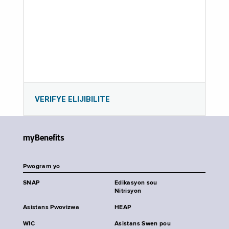
VERIFYE ELIJIBILITE
myBenefits
Pwogram yo
SNAP
Edikasyon sou
Nitrisyon
Asistans Pwovizwa
HEAP
WIC
Asistans Swen pou