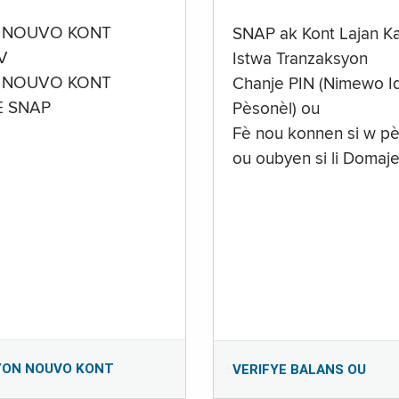
 NOUVO KONT
SNAP ak Kont Lajan K
V
Istwa Tranzaksyon
 NOUVO KONT
Chanje PIN (Nimewo Id
E SNAP
Pèsonèl) ou
Fè nou konnen si w pè
ou oubyen si li Domaj
YON NOUVO KONT
VERIFYE BALANS OU