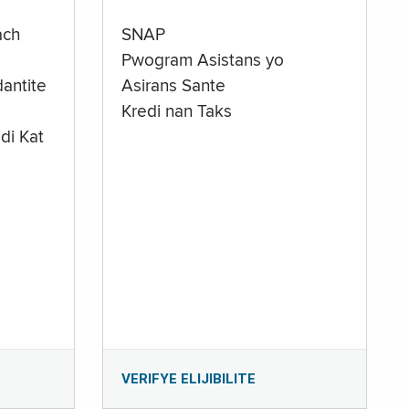
ach
SNAP
Pwogram Asistans yo
antite
Asirans Sante
Kredi nan Taks
di Kat
e
VERIFYE ELIJIBILITE