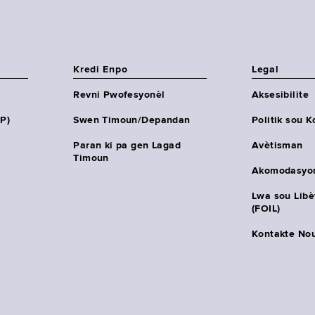
Kredi Enpo
Legal
Revni Pwofesyonèl
Aksesibilite
HP)
Swen Timoun/Depandan
Politik sou K
Paran ki pa gen Lagad
Avètisman
Timoun
Akomodasyo
Lwa sou Lib
(FOIL)
Kontakte No