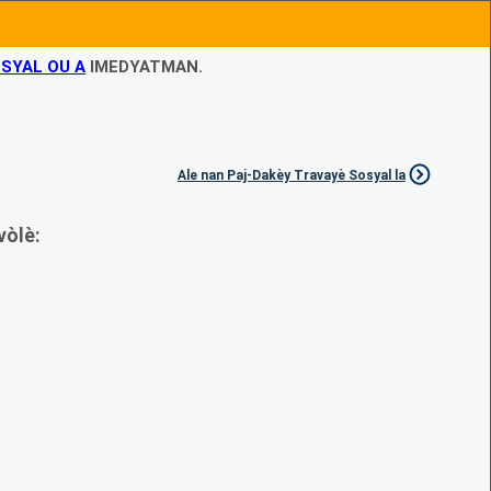
SYAL OU A
IMEDYATMAN.
Ale nan Paj-Dakèy Travayè Sosyal la
vòlè: