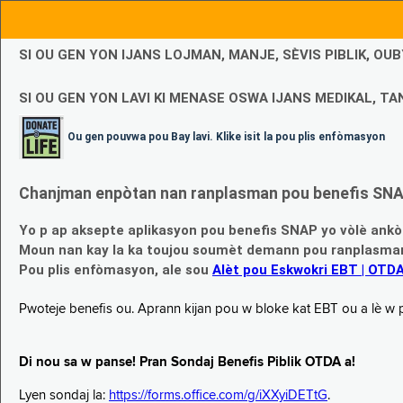
SI OU GEN YON IJANS LOJMAN, MANJE, SÈVIS PIBLIK, O
SI OU GEN YON LAVI KI MENASE OSWA IJANS MEDIKAL, TAN
Ou gen pouvwa pou Bay lavi. Klike isit la pou plis enfòmasyon
Chanjman enpòtan nan ranplasman pou benefis SNAP
Yo p ap aksepte aplikasyon pou benefis SNAP yo vòlè ankò
Moun nan kay la ka toujou soumèt demann pou ranplasman b
Pou plis enfòmasyon, ale sou
Alèt pou Eskwokri EBT | OTD
Pwoteje benefis ou. Aprann kijan pou w bloke kat EBT ou a lè w p ap
Di nou sa w panse! Pran Sondaj Benefis Piblik OTDA a!
Lyen sondaj la:
https://forms.office.com/g/iXXyiDETtG
.