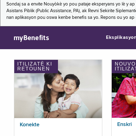
Sondaj sa a envite Nouyòkè yo pou pataje eksperyans yo lè y ap
Asistans Piblik (Public Assistance, PA), ak Revni Sekirite Siple
nan aplikasyon pou oswa kenbe benefis sa yo. Repons ou yo ap
myBenefits
Eksplikasyo
ITILIZATÈ KI
NOUVO
RETOUNEN
ITILIZA
Enskri
Konekte