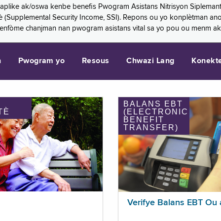
 aplike ak/oswa kenbe benefis Pwogram Asistans Nitrisyon Siplemant
mantè (Supplemental Security Income, SSI). Repons ou yo konplètman a
 enfòme chanjman nan pwogram asistans vital sa yo pou ou menm ak
n
Pwogram yo
Resous
Chwazi Lang
Konekt
BALANS EBT
TÈ
(ELECTRONIC
BENEFIT
TRANSFER)
Verifye Balans EBT Ou 