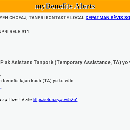
myBenefits Alerts
UBYEN CHOFAJ, TANPRI KONTAKTE LOCAL
DEPATMAN SÈVIS SO
PRI RELE 911.
 ak Asistans Tanporè (Temporary Assistance, TA) yo 
.
enefis lajan kach (TA) yo te vòlè.
A
.
 itilize l. Vizite
https://otda.ny.gov/5261
.