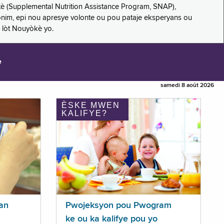
è (Supplemental Nutrition Assistance Program, SNAP),
nonim, epi nou apresye volonte ou pou pataje eksperyans ou
 lòt Nouyòkè yo.
e
samedi 8 août 2026
ÈSKE MWEN
KALIFYE?
an
Pwojeksyon pou Pwogram
ke ou ka kalifye pou yo