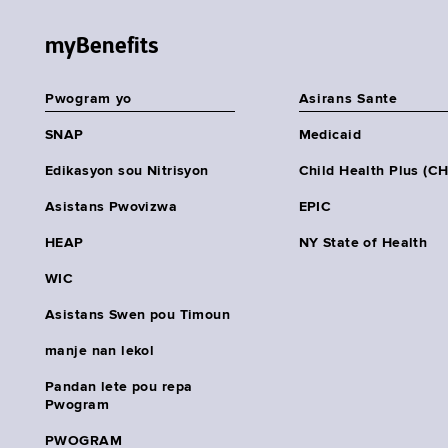
myBenefits
Pwogram yo
Asirans Sante
SNAP
Medicaid
Edikasyon sou Nitrisyon
Child Health Plus (C
Asistans Pwovizwa
EPIC
HEAP
NY State of Health
WIC
Asistans Swen pou Timoun
manje nan lekol
Pandan lete pou repa
Pwogram
PWOGRAM