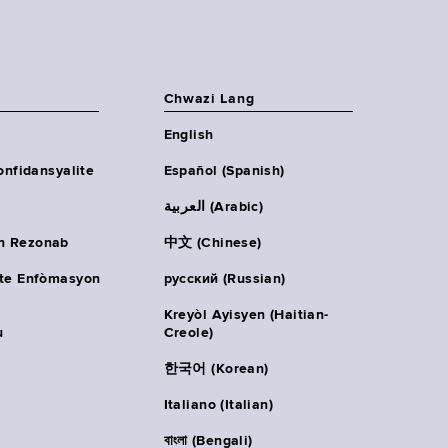
Chwazi Lang
English
onfidansyalite
Español (Spanish)
العربية (Arabic)
n Rezonab
中文 (Chinese)
ète Enfòmasyon
русский (Russian)
Kreyòl Ayisyen (Haitian-
u
Creole)
한국어 (Korean)
Italiano (Italian)
বাংলা (Bengali)