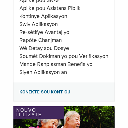
Aplike pou SNAP
Aplike pou Asistans Piblik
Kontinye Aplikasyon
Swiv Aplikasyon
Re-sètifye Avantaj yo
Rapòte Chanjman
Wè Detay sou Dosye
Soumèt Dokiman yo pou Verifikasyon
Mande Ranplasman Benefis yo
Siyen Aplikasyon an
KONEKTE SOU KONT OU
NOUVO
ITILIZATÈ