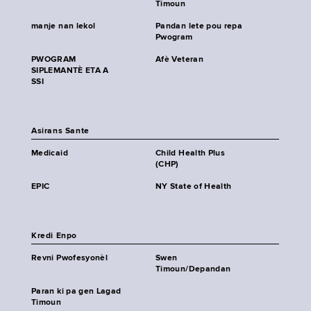
Timoun
manje nan lekol
Pandan lete pou repa
Pwogram
PWOGRAM
Afè Veteran
SIPLEMANTÈ ETA A
SSI
Asirans Sante
Medicaid
Child Health Plus
(CHP)
EPIC
NY State of Health
Kredi Enpo
Revni Pwofesyonèl
Swen
Timoun/Depandan
Paran ki pa gen Lagad
Timoun