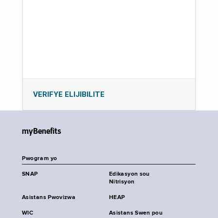
VERIFYE ELIJIBILITE
myBenefits
Pwogram yo
SNAP
Edikasyon sou
Nitrisyon
Asistans Pwovizwa
HEAP
WIC
Asistans Swen pou