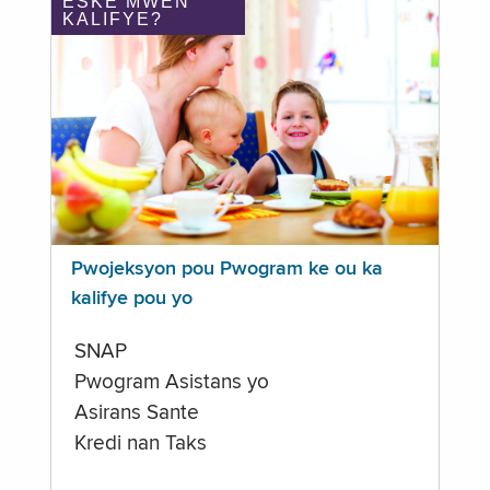
ÈSKE MWEN
KALIFYE?
Pwojeksyon pou Pwogram ke ou ka
kalifye pou yo
SNAP
Pwogram Asistans yo
Asirans Sante
Kredi nan Taks