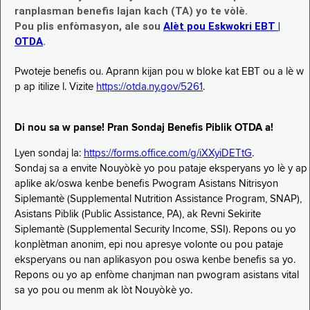
ranplasman benefis lajan kach (TA) yo te vòlè.
Pou plis enfòmasyon, ale sou
Alèt pou Eskwokri EBT |
OTDA
.
Pwoteje benefis ou. Aprann kijan pou w bloke kat EBT ou a lè w
p ap itilize l. Vizite
https://otda.ny.gov/5261
.
Di nou sa w panse! Pran Sondaj Benefis Piblik OTDA a!
Lyen sondaj la:
https://forms.office.com/g/iXXyiDETtG
.
Sondaj sa a envite Nouyòkè yo pou pataje eksperyans yo lè y ap
aplike ak/oswa kenbe benefis Pwogram Asistans Nitrisyon
Siplemantè (Supplemental Nutrition Assistance Program, SNAP),
Asistans Piblik (Public Assistance, PA), ak Revni Sekirite
Siplemantè (Supplemental Security Income, SSI). Repons ou yo
konplètman anonim, epi nou apresye volonte ou pou pataje
eksperyans ou nan aplikasyon pou oswa kenbe benefis sa yo.
Repons ou yo ap enfòme chanjman nan pwogram asistans vital
sa yo pou ou menm ak lòt Nouyòkè yo.