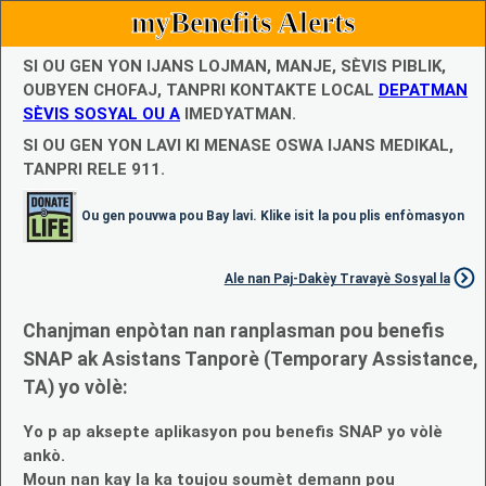
myBenefits Alerts
SI OU GEN YON IJANS LOJMAN, MANJE, SÈVIS PIBLIK,
OUBYEN CHOFAJ, TANPRI KONTAKTE LOCAL
DEPATMAN
SÈVIS SOSYAL OU A
IMEDYATMAN.
SI OU GEN YON LAVI KI MENASE OSWA IJANS MEDIKAL,
TANPRI RELE 911.
Ou gen pouvwa pou Bay lavi. Klike isit la pou plis enfòmasyon
Ale nan Paj-Dakèy Travayè Sosyal la
Chanjman enpòtan nan ranplasman pou benefis
SNAP ak Asistans Tanporè (Temporary Assistance,
TA) yo vòlè:
Yo p ap aksepte aplikasyon pou benefis SNAP yo vòlè
ankò.
Moun nan kay la ka toujou soumèt demann pou